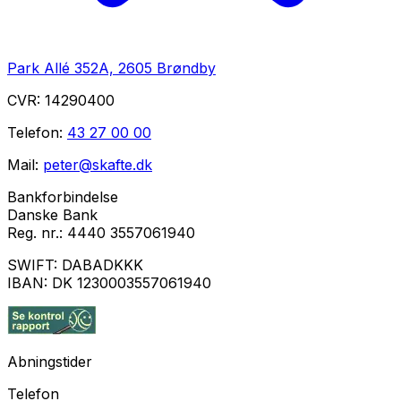
Park Allé 352A, 2605 Brøndby
CVR:
14290400
Telefon:
43 27 00 00
Mail:
peter@skafte.dk
Bankforbindelse
Danske Bank
Reg. nr.:
4440 3557061940
SWIFT:
DABADKKK
IBAN:
DK 1230003557061940
Abningstider
Telefon