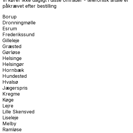
påkrævet efter bestilling
Borup
Dronningmølle
Esrum
Frederikssund
Gilleleje
Græsted
Gørløse
Helsinge
Helsingør
Hornbæk
Hundested
Hvalsø
Jægerspris
Kregme
Køge
Lejre
Lille Skensved
Liseleje
Melby
Ramløse