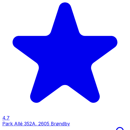
4,7
Park Allé 352A
,
2605 Brøndby