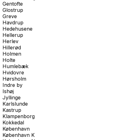
Gentofte
Glostrup
Greve
Havdrup
Hedehusene
Hellerup
Herlev
Hillerød
Holmen
Holte
Humlebæk
Hvidovre
Hørsholm
Indre by
Ishøj
Jyllinge
Karlslunde
Kastrup
Klampenborg
Kokkedal
København
København K