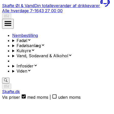
Skafte Øl & Vand
Din totalleverandør af drikkevarer
Alle hverdage 7-16
43 27 00 00
0
Nembestilling
Fadøl
Fadølsanlæg
Kulsyre
Vand, Sodavand & Alkohol
Infosider
Viden
0
Skafte.dk
Vis priser
med moms
|
uden moms