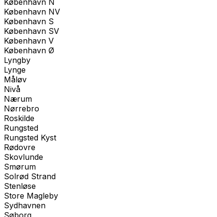
København N
København NV
København S
København SV
København V
København Ø
Lyngby
Lynge
Måløv
Nivå
Nærum
Nørrebro
Roskilde
Rungsted
Rungsted Kyst
Rødovre
Skovlunde
Smørum
Solrød Strand
Stenløse
Store Magleby
Sydhavnen
Søborg