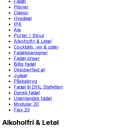
Fadøl
Pilsner
Classic
Hvedeøl
IPA
Ale
Porter / Stout
Alkoholfri & Letøl
Cocktails, vin & cider
Fadølsberegner
Fadøl priser
Billig fadøl
Oktoberfest øl
Juleøl
Påskebryg
Fadøl til DHL Stafetten
Dansk fadøl
Udenlandsk fadøl
Modular 20
Flex 20
Alkoholfri & Letøl