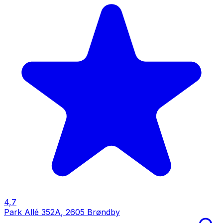
4,7
Park Allé 352A
,
2605 Brøndby