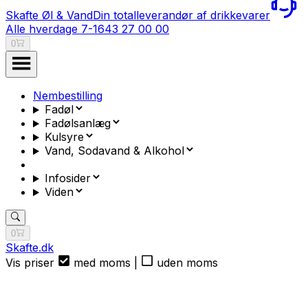
Skafte Øl & Vand
Din totalleverandør af drikkevarer
Alle hverdage 7-16
43 27 00 00
0
Nembestilling
Fadøl
Fadølsanlæg
Kulsyre
Vand, Sodavand & Alkohol
Infosider
Viden
0
Skafte.dk
Vis priser
med moms
|
uden moms