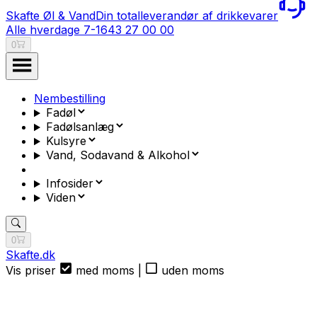
Skafte Øl & Vand
Din totalleverandør af drikkevarer
Alle hverdage 7-16
43 27 00 00
0
Nembestilling
Fadøl
Fadølsanlæg
Kulsyre
Vand, Sodavand & Alkohol
Infosider
Viden
0
Skafte.dk
Vis priser
med moms
|
uden moms