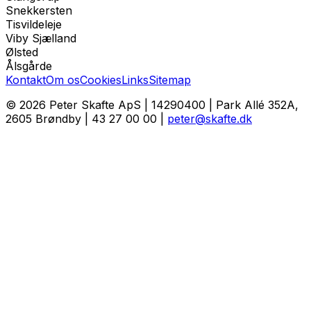
Snekkersten
Tisvildeleje
Viby Sjælland
Ølsted
Ålsgårde
Kontakt
Om os
Cookies
Links
Sitemap
© 2026
Peter Skafte ApS
|
14290400
|
Park Allé 352A,
2605 Brøndby
|
43 27 00 00
|
peter@skafte.dk