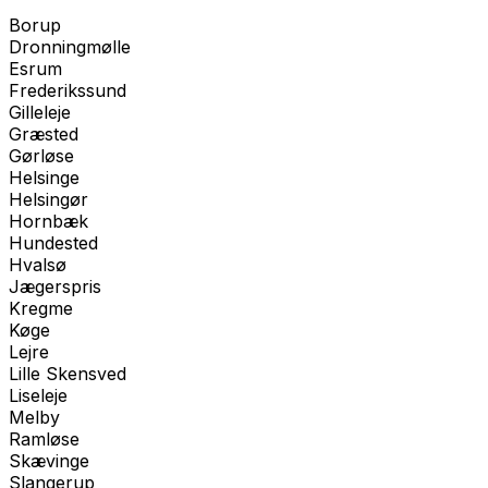
Borup
Dronningmølle
Esrum
Frederikssund
Gilleleje
Græsted
Gørløse
Helsinge
Helsingør
Hornbæk
Hundested
Hvalsø
Jægerspris
Kregme
Køge
Lejre
Lille Skensved
Liseleje
Melby
Ramløse
Skævinge
Slangerup