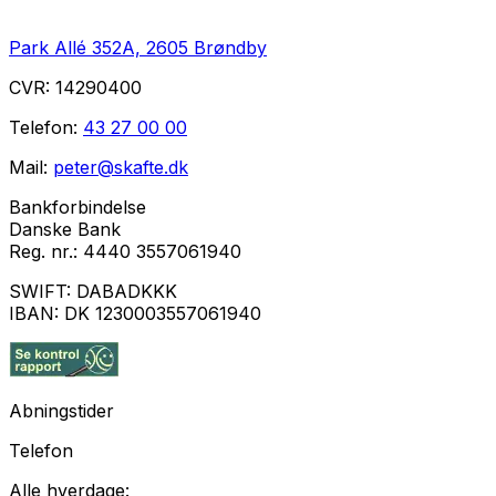
Park Allé 352A, 2605 Brøndby
CVR:
14290400
Telefon:
43 27 00 00
Mail:
peter@skafte.dk
Bankforbindelse
Danske Bank
Reg. nr.:
4440 3557061940
SWIFT:
DABADKKK
IBAN:
DK 1230003557061940
Abningstider
Telefon
Alle hverdage: