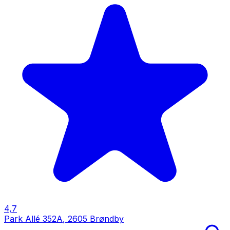
4,7
Park Allé 352A
,
2605 Brøndby