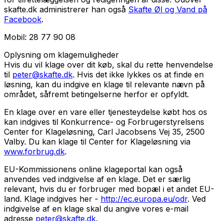
skafte.dk administrerer han også
Skafte Øl og Vand på
Facebook
.
Mobil: 28 77 90 08
Oplysning om klagemuligheder
Hvis du vil klage over dit køb, skal du rette henvendelse
til
peter@skafte.dk
. Hvis det ikke lykkes os at finde en
løsning, kan du indgive en klage til relevante nævn på
området, såfremt betingelserne herfor er opfyldt.
En klage over en vare eller tjenesteydelse købt hos os
kan indgives til Konkurrence- og Forbrugerstyrelsens
Center for Klageløsning, Carl Jacobsens Vej 35, 2500
Valby. Du kan klage til Center for Klageløsning via
www.forbrug.dk
.
EU-Kommissionens online klageportal kan også
anvendes ved indgivelse af en klage. Det er særlig
relevant, hvis du er forbruger med bopæl i et andet EU-
land. Klage indgives her -
http://ec.europa.eu/odr
. Ved
indgivelse af en klage skal du angive vores e-mail
adresse
peter@skafte.dk
.