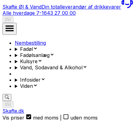
Skafte Øl & Vand
Din totalleverandør af drikkevarer
Alle hverdage 7-16
43 27 00 00
0
Nembestilling
Fadøl
Fadølsanlæg
Kulsyre
Vand, Sodavand & Alkohol
Infosider
Viden
0
Skafte.dk
Vis priser
med moms
|
uden moms