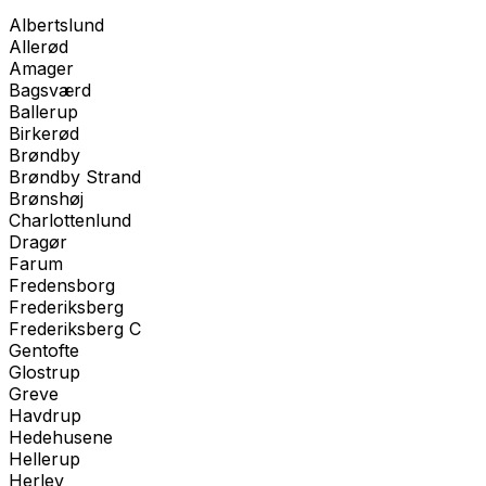
Albertslund
Allerød
Amager
Bagsværd
Ballerup
Birkerød
Brøndby
Brøndby Strand
Brønshøj
Charlottenlund
Dragør
Farum
Fredensborg
Frederiksberg
Frederiksberg C
Gentofte
Glostrup
Greve
Havdrup
Hedehusene
Hellerup
Herlev