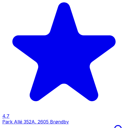
4,7
Park Allé 352A
,
2605 Brøndby