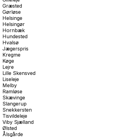
Græsted
Gørløse
Helsinge
Helsingør
Hornbæk
Hundested
Hvalsø
Jægerspris
Kregme
Køge
Lejre
Lille Skensved
Liseleje
Melby
Ramløse
Skævinge
Slangerup
Snekkersten
Tisvildeleje
Viby Sjælland
Ølsted
Ålsgårde