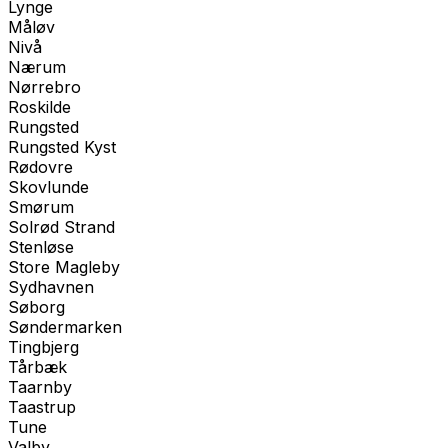
Lynge
Måløv
Nivå
Nærum
Nørrebro
Roskilde
Rungsted
Rungsted Kyst
Rødovre
Skovlunde
Smørum
Solrød Strand
Stenløse
Store Magleby
Sydhavnen
Søborg
Søndermarken
Tingbjerg
Tårbæk
Taarnby
Taastrup
Tune
Valby