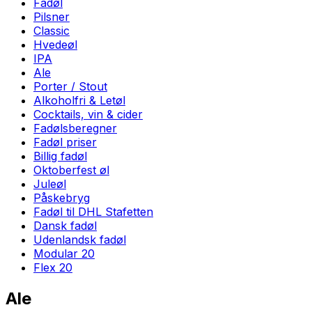
Fadøl
Pilsner
Classic
Hvedeøl
IPA
Ale
Porter / Stout
Alkoholfri & Letøl
Cocktails, vin & cider
Fadølsberegner
Fadøl priser
Billig fadøl
Oktoberfest øl
Juleøl
Påskebryg
Fadøl til DHL Stafetten
Dansk fadøl
Udenlandsk fadøl
Modular 20
Flex 20
Ale