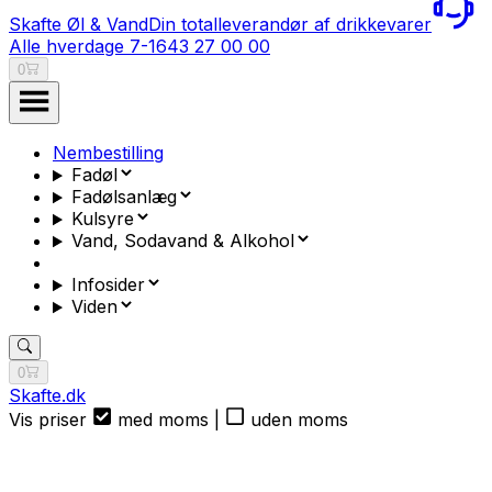
Skafte Øl & Vand
Din totalleverandør af drikkevarer
Alle hverdage 7-16
43 27 00 00
0
Nembestilling
Fadøl
Fadølsanlæg
Kulsyre
Vand, Sodavand & Alkohol
Infosider
Viden
0
Skafte.dk
Vis priser
med moms
|
uden moms