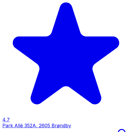
4,7
Park Allé 352A
,
2605 Brøndby