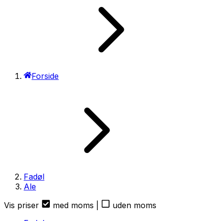
Forside
Fadøl
Ale
Vis priser
med moms
|
uden moms