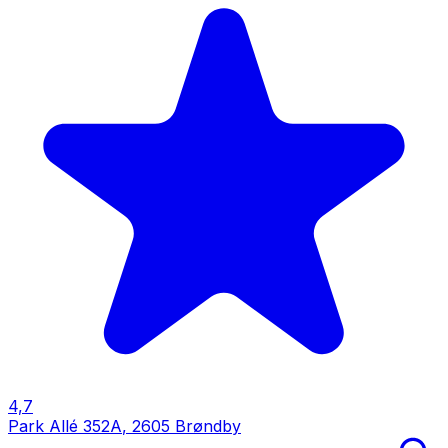
4,7
Park Allé 352A
,
2605 Brøndby