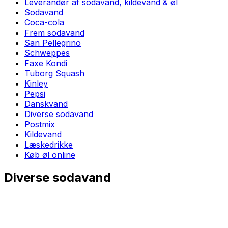
Leverandør af sodavand, kildevand & øl
Sodavand
Coca-cola
Frem sodavand
San Pellegrino
Schweppes
Faxe Kondi
Tuborg Squash
Kinley
Pepsi
Danskvand
Diverse sodavand
Postmix
Kildevand
Læskedrikke
Køb øl online
Diverse sodavand