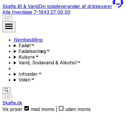
Skafte Øl & Vand
Din totalleverandør af drikkevarer
Alle hverdage 7-16
43 27 00 00
0
Nembestilling
Fadøl
Fadølsanlæg
Kulsyre
Vand, Sodavand & Alkohol
Infosider
Viden
0
Skafte.dk
Vis priser
med moms
|
uden moms