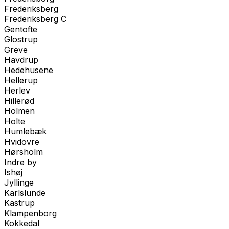
Frederiksberg
Frederiksberg C
Gentofte
Glostrup
Greve
Havdrup
Hedehusene
Hellerup
Herlev
Hillerød
Holmen
Holte
Humlebæk
Hvidovre
Hørsholm
Indre by
Ishøj
Jyllinge
Karlslunde
Kastrup
Klampenborg
Kokkedal