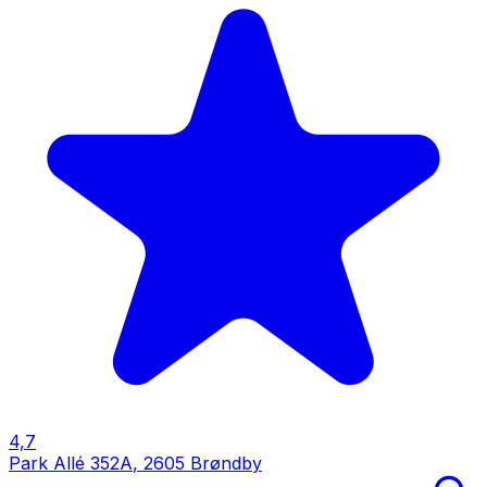
4,7
Park Allé 352A
,
2605 Brøndby