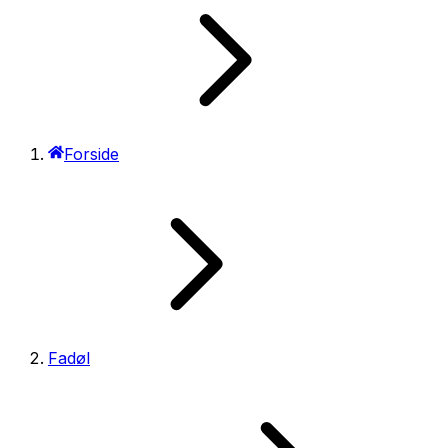
Forside
Fadøl