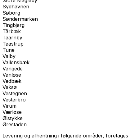
Store Magleby
Sydhavnen
Søborg
Søndermarken
Tingbjerg
Tårbæk
Taarnby
Taastrup
Tune
Valby
Vallensbæk
Vangede
Vanløse
Vedbæk
Veksø
Vestegnen
Vesterbro
Virum
Værløse
Ølstykke
Ørestaden
Levering og afhentning i følgende områder, foretages