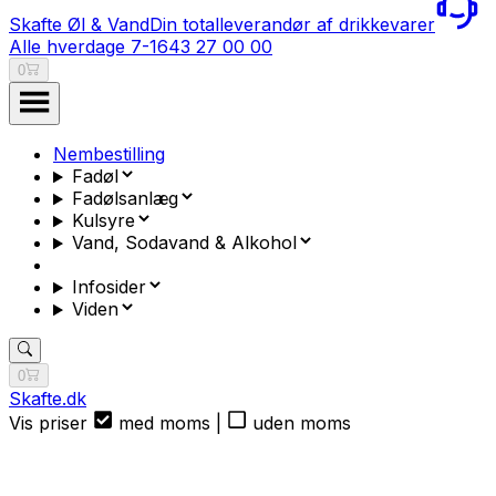
Skafte Øl & Vand
Din totalleverandør af drikkevarer
Alle hverdage 7-16
43 27 00 00
0
Nembestilling
Fadøl
Fadølsanlæg
Kulsyre
Vand, Sodavand & Alkohol
Infosider
Viden
0
Skafte.dk
Vis priser
med moms
|
uden moms