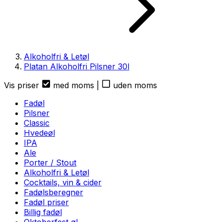
Alkoholfri & Letøl
Platan Alkoholfri Pilsner
30
l
Vis priser
med moms
|
uden moms
Fadøl
Pilsner
Classic
Hvedeøl
IPA
Ale
Porter / Stout
Alkoholfri & Letøl
Cocktails, vin & cider
Fadølsberegner
Fadøl priser
Billig fadøl
Oktoberfest øl