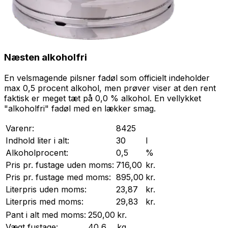
Næsten alkoholfri
En velsmagende pilsner fadøl som officielt indeholder
max 0,5 procent alkohol, men prøver viser at den rent
faktisk er meget tæt på 0,0 % alkohol. En vellykket
"alkoholfri" fadøl med en lækker smag.
Varenr:
8425
Indhold liter i alt:
30
l
Alkoholprocent:
0,5
%
Pris pr.
fustage
uden moms:
716,00
kr.
Pris pr.
fustage
med moms:
895,00
kr.
Literpris uden moms:
23,87
kr.
Literpris med moms:
29,83
kr.
Pant i alt med moms:
250,00
kr.
Vægt
fustage
:
40,6
kg.