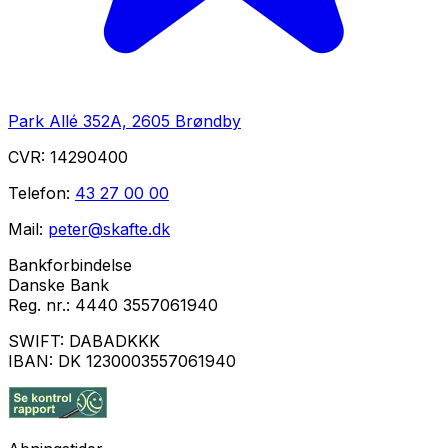
Park Allé 352A, 2605 Brøndby
CVR:
14290400
Telefon:
43 27 00 00
Mail:
peter@skafte.dk
Bankforbindelse
Danske Bank
Reg. nr.:
4440 3557061940
SWIFT:
DABADKKK
IBAN:
DK 1230003557061940