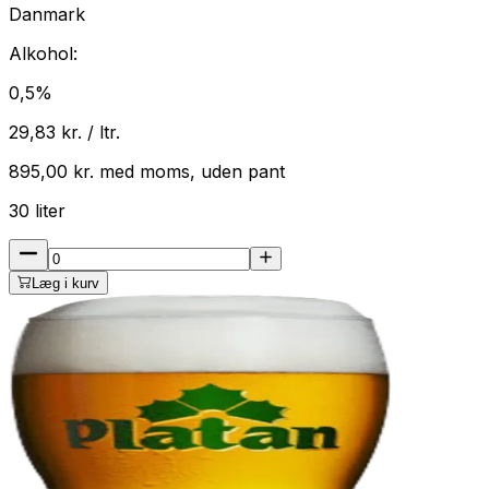
Danmark
Alkohol:
0,5
%
29,83
kr. / ltr.
895,00
kr.
med
moms
, uden pant
30
liter
Læg i kurv