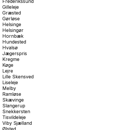
Frederikssund
Gilleleje
Græsted
Gørløse
Helsinge
Helsingør
Hornbæk
Hundested
Hvalsø
Jægerspris
Kregme
Køge
Lejre
Lille Skensved
Liseleje
Melby
Ramløse
Skævinge
Slangerup
Snekkersten
Tisvildeleje
Viby Sjælland
Ølsted