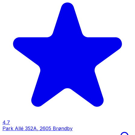
4,7
Park Allé 352A
,
2605 Brøndby