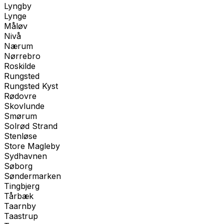
Lyngby
Lynge
Måløv
Nivå
Nærum
Nørrebro
Roskilde
Rungsted
Rungsted Kyst
Rødovre
Skovlunde
Smørum
Solrød Strand
Stenløse
Store Magleby
Sydhavnen
Søborg
Søndermarken
Tingbjerg
Tårbæk
Taarnby
Taastrup