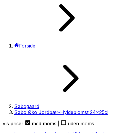
Forside
Søbogaard
Søbo Øko Jordbær-Hyldeblomst
24
x
25cl
Vis priser
med moms
|
uden moms