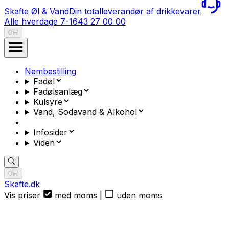
Skafte Øl & Vand
Din totalleverandør af drikkevarer
Alle hverdage 7-16
43 27 00 00
0
Nembestilling
Fadøl
Fadølsanlæg
Kulsyre
Vand, Sodavand & Alkohol
Infosider
Viden
0
Skafte.dk
Vis priser
med moms
|
uden moms