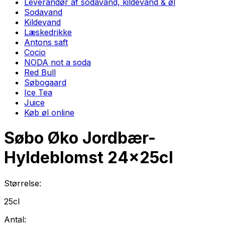
Leverandør af sodavand, kildevand & øl
Sodavand
Kildevand
Læskedrikke
Antons saft
Cocio
NODA not a soda
Red Bull
Søbogaard
Ice Tea
Juice
Køb øl online
Søbo Øko Jordbær-
Hyldeblomst
24
x
25cl
Størrelse:
25cl
Antal: