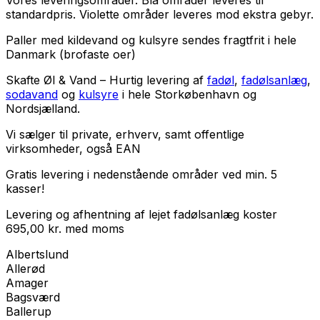
Vores leveringsområder. Blå områder leveres til
standardpris. Violette områder leveres mod ekstra gebyr.
Paller med kildevand og kulsyre sendes fragtfrit i hele
Danmark (brofaste oer)
Skafte Øl & Vand – Hurtig levering af
fadøl
,
fadølsanlæg
,
sodavand
og
kulsyre
i hele Storkøbenhavn og
Nordsjælland.
Vi sælger til
private
,
erhverv
, samt
offentlige
virksomheder
, også EAN
Gratis levering i nedenstående områder ved min. 5
kasser!
Levering og afhentning af lejet fadølsanlæg koster
695,00
kr.
med
moms
Albertslund
Allerød
Amager
Bagsværd
Ballerup