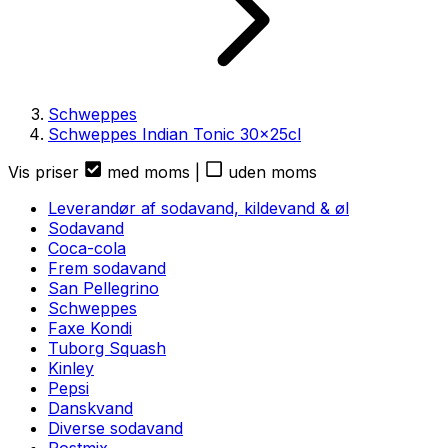
Schweppes
Schweppes Indian Tonic
30
x
25cl
Vis priser
med moms
|
uden moms
Leverandør af sodavand, kildevand & øl
Sodavand
Coca-cola
Frem sodavand
San Pellegrino
Schweppes
Faxe Kondi
Tuborg Squash
Kinley
Pepsi
Danskvand
Diverse sodavand
Postmix