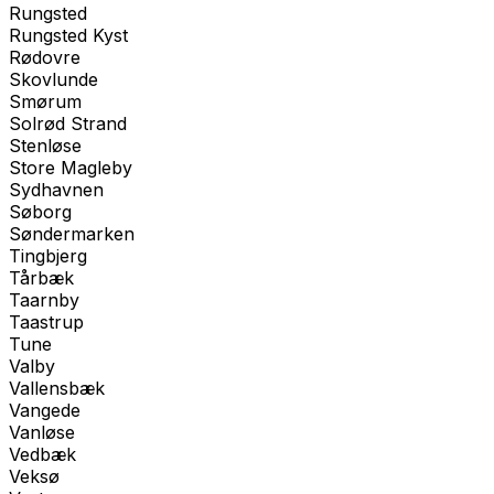
Rungsted
Rungsted Kyst
Rødovre
Skovlunde
Smørum
Solrød Strand
Stenløse
Store Magleby
Sydhavnen
Søborg
Søndermarken
Tingbjerg
Tårbæk
Taarnby
Taastrup
Tune
Valby
Vallensbæk
Vangede
Vanløse
Vedbæk
Veksø