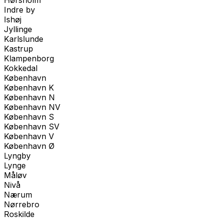
Hørsholm
Indre by
Ishøj
Jyllinge
Karlslunde
Kastrup
Klampenborg
Kokkedal
København
København K
København N
København NV
København S
København SV
København V
København Ø
Lyngby
Lynge
Måløv
Nivå
Nærum
Nørrebro
Roskilde