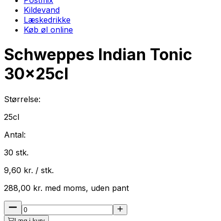
Kildevand
Læskedrikke
Køb øl online
Schweppes Indian Tonic
30
x
25cl
Størrelse:
25cl
Antal:
30
stk.
9,60
kr. / stk.
288,00
kr.
med
moms
, uden pant
Læg i kurv