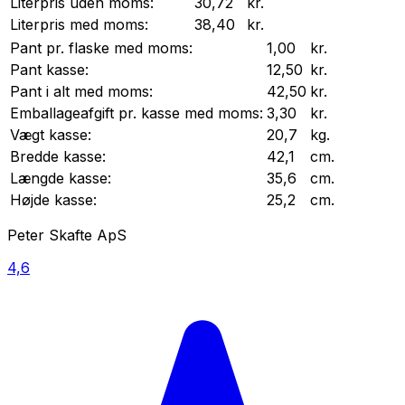
Literpris uden moms:
30,72
kr.
Literpris med moms:
38,40
kr.
Pant pr.
flaske
med moms:
1,00
kr.
Pant
kasse
:
12,50
kr.
Pant i alt med moms:
42,50
kr.
Emballageafgift pr.
kasse
med moms:
3,30
kr.
Vægt
kasse
:
20,7
kg.
Bredde
kasse
:
42,1
cm.
Længde
kasse
:
35,6
cm.
Højde
kasse
:
25,2
cm.
Peter Skafte ApS
4,6