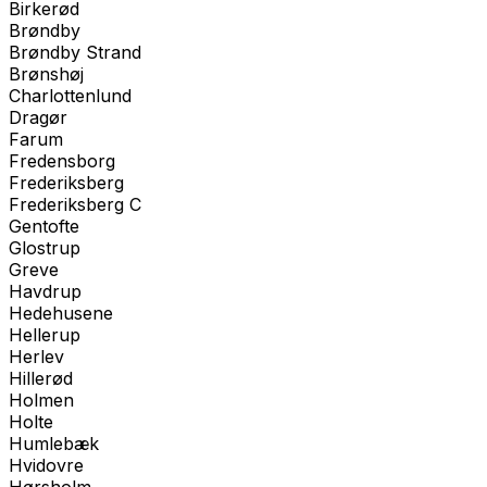
Birkerød
Brøndby
Brøndby Strand
Brønshøj
Charlottenlund
Dragør
Farum
Fredensborg
Frederiksberg
Frederiksberg C
Gentofte
Glostrup
Greve
Havdrup
Hedehusene
Hellerup
Herlev
Hillerød
Holmen
Holte
Humlebæk
Hvidovre