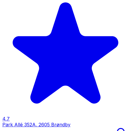
4,7
Park Allé 352A
,
2605 Brøndby