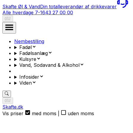
Skafte Øl & Vand
Din totalleverandør af drikkevarer
Alle hverdage 7-16
43 27 00 00
0
Nembestilling
Fadøl
Fadølsanlæg
Kulsyre
Vand, Sodavand & Alkohol
Infosider
Viden
0
Skafte.dk
Vis priser
med moms
|
uden moms