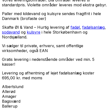
Vores leveringsområder. Blå områder leveres til
standardpris. Violette områder leveres mod ekstra gebyr.
Paller med kildevand og kulsyre sendes fragtfrit i hele
Danmark (brofaste oer)
Skafte Øl & Vand – Hurtig levering af
fadøl
,
fadølsanlæg
,
sodavand
og
kulsyre
i hele Storkøbenhavn og
Nordsjælland.
Vi sælger til
private
,
erhverv
, samt
offentlige
virksomheder
, også EAN
Gratis levering i nedenstående områder ved min. 5
kasser!
Levering og afhentning af lejet fadølsanlæg koster
695,00
kr.
med
moms
Albertslund
Allerød
Amager
Bagsværd
Ballerup