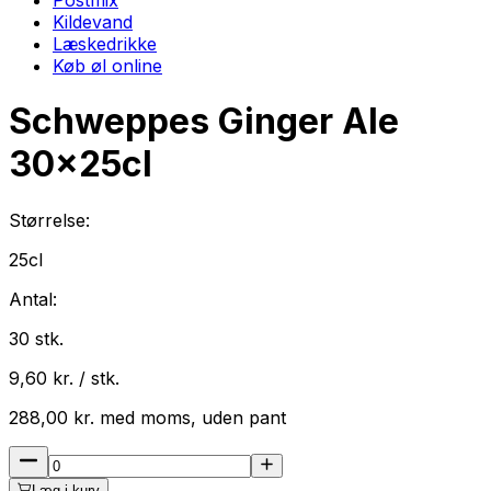
Kildevand
Læskedrikke
Køb øl online
Schweppes Ginger Ale
30
x
25cl
Størrelse:
25cl
Antal:
30
stk.
9,60
kr. / stk.
288,00
kr.
med
moms
, uden pant
Læg i kurv