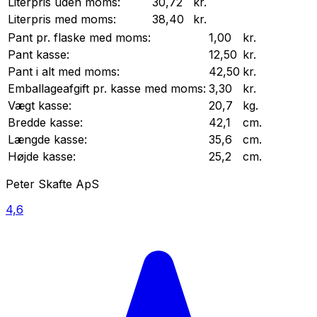
Literpris uden moms:
30,72
kr.
Literpris med moms:
38,40
kr.
Pant pr.
flaske
med moms:
1,00
kr.
Pant
kasse
:
12,50
kr.
Pant i alt med moms:
42,50
kr.
Emballageafgift pr.
kasse
med moms:
3,30
kr.
Vægt
kasse
:
20,7
kg.
Bredde
kasse
:
42,1
cm.
Længde
kasse
:
35,6
cm.
Højde
kasse
:
25,2
cm.
Peter Skafte ApS
4,6