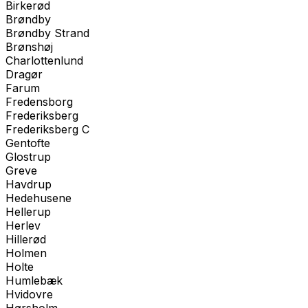
Birkerød
Brøndby
Brøndby Strand
Brønshøj
Charlottenlund
Dragør
Farum
Fredensborg
Frederiksberg
Frederiksberg C
Gentofte
Glostrup
Greve
Havdrup
Hedehusene
Hellerup
Herlev
Hillerød
Holmen
Holte
Humlebæk
Hvidovre