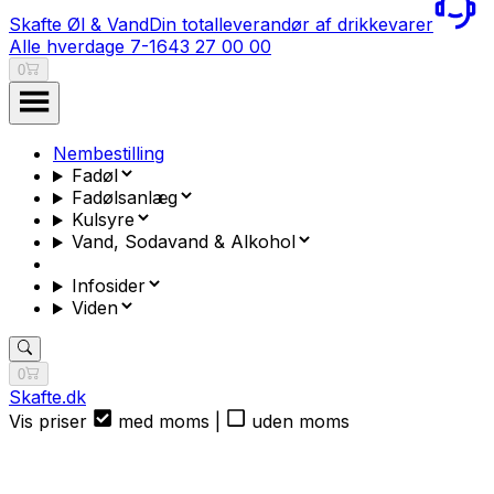
Skafte Øl & Vand
Din totalleverandør af drikkevarer
Alle hverdage 7-16
43 27 00 00
0
Nembestilling
Fadøl
Fadølsanlæg
Kulsyre
Vand, Sodavand & Alkohol
Infosider
Viden
0
Skafte.dk
Vis priser
med moms
|
uden moms