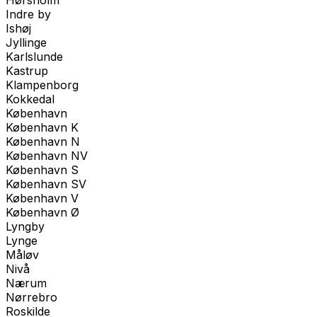
Hørsholm
Indre by
Ishøj
Jyllinge
Karlslunde
Kastrup
Klampenborg
Kokkedal
København
København K
København N
København NV
København S
København SV
København V
København Ø
Lyngby
Lynge
Måløv
Nivå
Nærum
Nørrebro
Roskilde