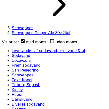
Schweppes
Schweppes Ginger Ale
30
x
25cl
Vis priser
med moms
|
uden moms
Leverandør af sodavand, kildevand & øl
Sodavand
Coca-cola
Frem sodavand
San Pellegrino
Schweppes
Faxe Kondi
Tuborg Squash
Kinley
Pepsi
Danskvand
Diverse sodavand
Postmix