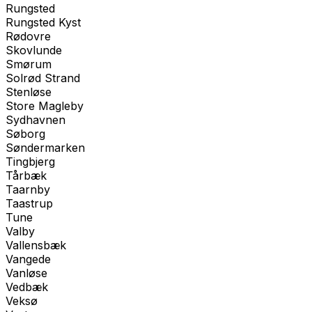
Rungsted
Rungsted Kyst
Rødovre
Skovlunde
Smørum
Solrød Strand
Stenløse
Store Magleby
Sydhavnen
Søborg
Søndermarken
Tingbjerg
Tårbæk
Taarnby
Taastrup
Tune
Valby
Vallensbæk
Vangede
Vanløse
Vedbæk
Veksø