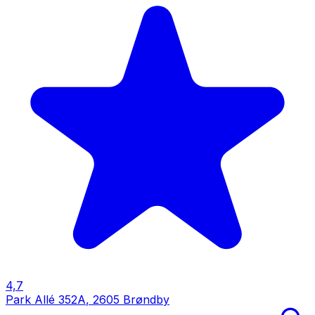
4,7
Park Allé 352A
,
2605 Brøndby