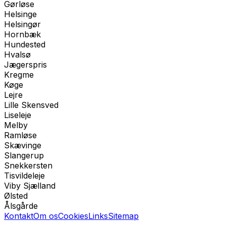
Gørløse
Helsinge
Helsingør
Hornbæk
Hundested
Hvalsø
Jægerspris
Kregme
Køge
Lejre
Lille Skensved
Liseleje
Melby
Ramløse
Skævinge
Slangerup
Snekkersten
Tisvildeleje
Viby Sjælland
Ølsted
Ålsgårde
Kontakt
Om os
Cookies
Links
Sitemap