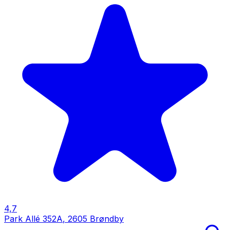
4,7
Park Allé 352A
,
2605 Brøndby