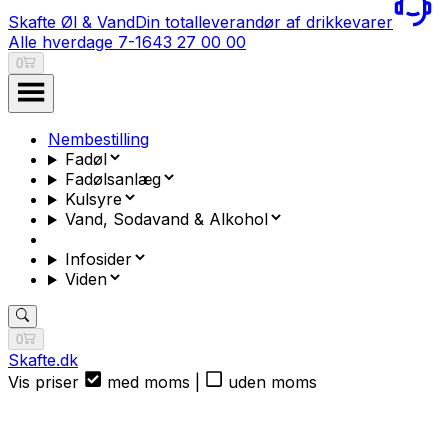
Skafte Øl & Vand
Din totalleverandør af drikkevarer
Alle hverdage 7-16
43 27 00 00
0
Nembestilling
Fadøl
Fadølsanlæg
Kulsyre
Vand, Sodavand & Alkohol
Infosider
Viden
0
Skafte.dk
Vis priser
med moms
|
uden moms