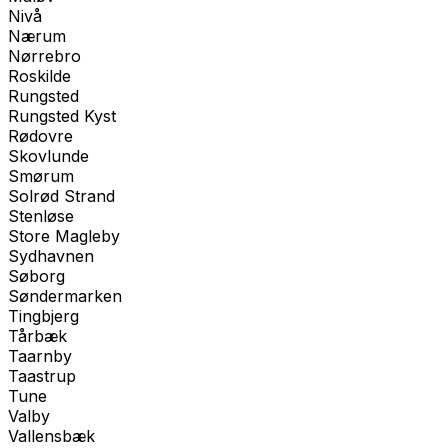
Nivå
Nærum
Nørrebro
Roskilde
Rungsted
Rungsted Kyst
Rødovre
Skovlunde
Smørum
Solrød Strand
Stenløse
Store Magleby
Sydhavnen
Søborg
Søndermarken
Tingbjerg
Tårbæk
Taarnby
Taastrup
Tune
Valby
Vallensbæk