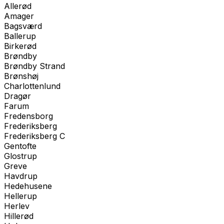
Allerød
Amager
Bagsværd
Ballerup
Birkerød
Brøndby
Brøndby Strand
Brønshøj
Charlottenlund
Dragør
Farum
Fredensborg
Frederiksberg
Frederiksberg C
Gentofte
Glostrup
Greve
Havdrup
Hedehusene
Hellerup
Herlev
Hillerød