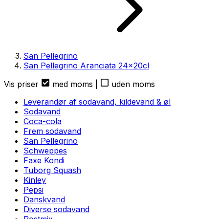
San Pellegrino
San Pellegrino Aranciata
24
x
20cl
Vis priser
med moms
|
uden moms
Leverandør af sodavand, kildevand & øl
Sodavand
Coca-cola
Frem sodavand
San Pellegrino
Schweppes
Faxe Kondi
Tuborg Squash
Kinley
Pepsi
Danskvand
Diverse sodavand
Postmix