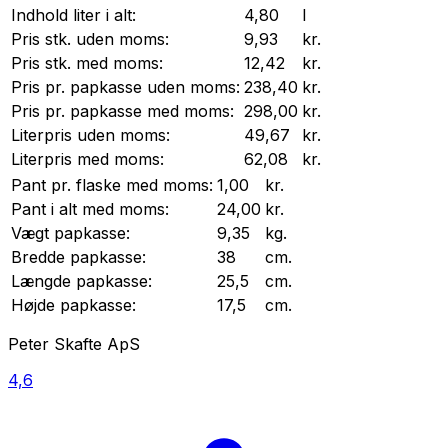
Indhold liter i alt:
4,80
l
Pris stk. uden moms:
9,93
kr.
Pris stk. med moms:
12,42
kr.
Pris pr.
papkasse
uden moms:
238,40
kr.
Pris pr.
papkasse
med moms:
298,00
kr.
Literpris uden moms:
49,67
kr.
Literpris med moms:
62,08
kr.
Pant pr.
flaske
med moms:
1,00
kr.
Pant i alt med moms:
24,00
kr.
Vægt
papkasse
:
9,35
kg.
Bredde
papkasse
:
38
cm.
Længde
papkasse
:
25,5
cm.
Højde
papkasse
:
17,5
cm.
Peter Skafte ApS
4,6