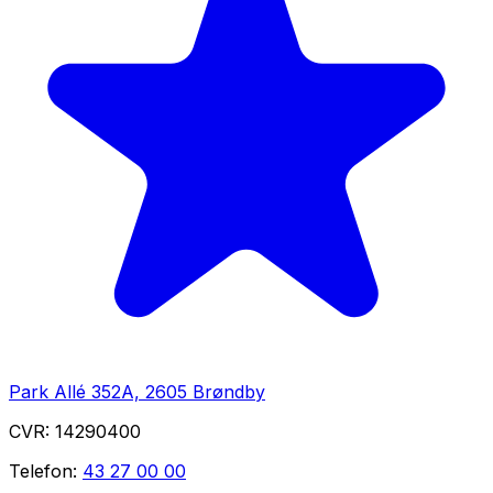
Park Allé 352A, 2605 Brøndby
CVR:
14290400
Telefon:
43 27 00 00