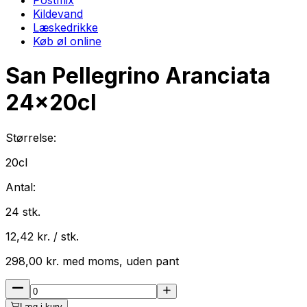
Kildevand
Læskedrikke
Køb øl online
San Pellegrino Aranciata
24
x
20cl
Størrelse:
20cl
Antal:
24
stk.
12,42
kr. / stk.
298,00
kr.
med
moms
, uden pant
Læg i kurv