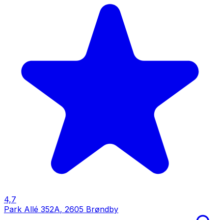
4,7
Park Allé 352A
,
2605 Brøndby