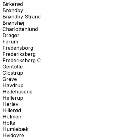
Birkerød
Brøndby
Brøndby Strand
Brønshøj
Charlottenlund
Dragør
Farum
Fredensborg
Frederiksberg
Frederiksberg C
Gentofte
Glostrup
Greve
Havdrup
Hedehusene
Hellerup
Herlev
Hillerød
Holmen
Holte
Humlebæk
Hvidovre