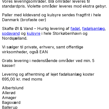
Vores leveringsområder. Blå områder leveres til
standardpris. Violette områder leveres mod ekstra gebyr.
Paller med kildevand og kulsyre sendes fragtfrit i hele
Danmark (brofaste oer)
Skafte Øl & Vand – Hurtig levering af
fadøl
,
fadølsanlæg
,
sodavand
og
kulsyre
i hele Storkøbenhavn og
Nordsjælland.
Vi sælger til
private
,
erhverv
, samt
offentlige
virksomheder
, også EAN
Gratis levering i nedenstående områder ved min. 5
kasser!
Levering og afhentning af lejet fadølsanlæg koster
695,00
kr.
med
moms
Albertslund
Allerød
Amager
Bagsværd
Ballerup