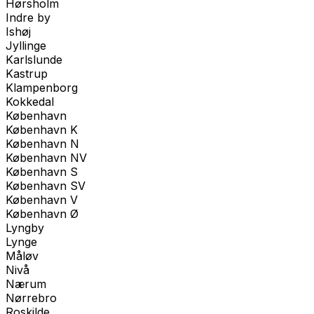
Hørsholm
Indre by
Ishøj
Jyllinge
Karlslunde
Kastrup
Klampenborg
Kokkedal
København
København K
København N
København NV
København S
København SV
København V
København Ø
Lyngby
Lynge
Måløv
Nivå
Nærum
Nørrebro
Roskilde