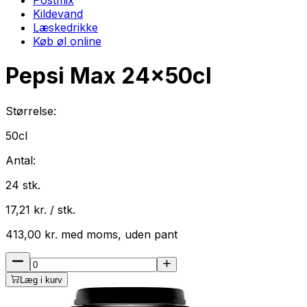
Kildevand
Læskedrikke
Køb øl online
Pepsi Max
24
x
50cl
Størrelse:
50cl
Antal:
24
stk.
17,21
kr. / stk.
413,00
kr.
med
moms
, uden pant
Læg i kurv