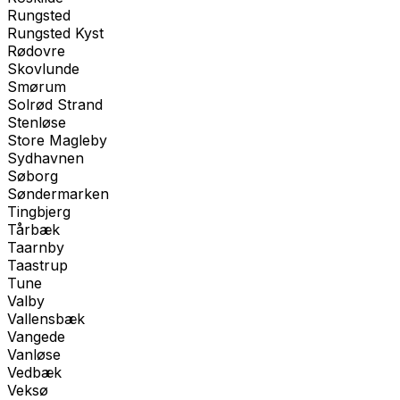
Rungsted
Rungsted Kyst
Rødovre
Skovlunde
Smørum
Solrød Strand
Stenløse
Store Magleby
Sydhavnen
Søborg
Søndermarken
Tingbjerg
Tårbæk
Taarnby
Taastrup
Tune
Valby
Vallensbæk
Vangede
Vanløse
Vedbæk
Veksø