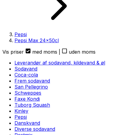
Pepsi
Pepsi Max
24
x
50cl
Vis priser
med moms
|
uden moms
Leverandør af sodavand, kildevand & øl
Sodavand
Coca-cola
Frem sodavand
San Pellegrino
Schweppes
Faxe Kondi
Tuborg Squash
Kinley
Pepsi
Danskvand
Diverse sodavand
Postmix