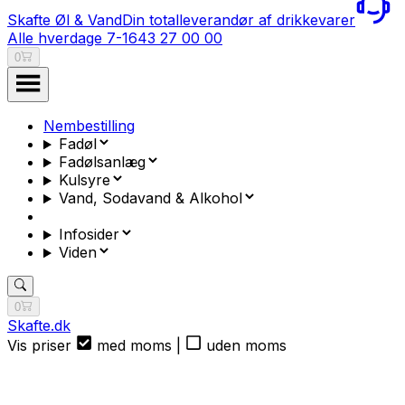
Skafte Øl & Vand
Din totalleverandør af drikkevarer
Alle hverdage 7-16
43 27 00 00
0
Nembestilling
Fadøl
Fadølsanlæg
Kulsyre
Vand, Sodavand & Alkohol
Infosider
Viden
0
Skafte.dk
Vis priser
med moms
|
uden moms