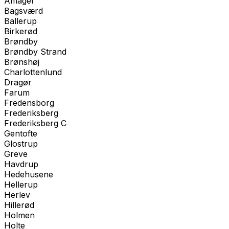
Amager
Bagsværd
Ballerup
Birkerød
Brøndby
Brøndby Strand
Brønshøj
Charlottenlund
Dragør
Farum
Fredensborg
Frederiksberg
Frederiksberg C
Gentofte
Glostrup
Greve
Havdrup
Hedehusene
Hellerup
Herlev
Hillerød
Holmen
Holte