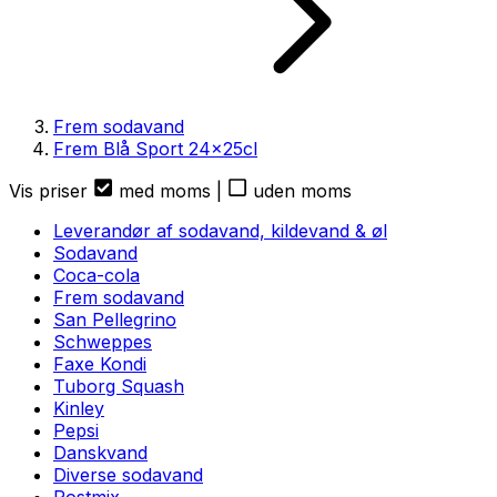
Frem sodavand
Frem Blå Sport
24
x
25cl
Vis priser
med moms
|
uden moms
Leverandør af sodavand, kildevand & øl
Sodavand
Coca-cola
Frem sodavand
San Pellegrino
Schweppes
Faxe Kondi
Tuborg Squash
Kinley
Pepsi
Danskvand
Diverse sodavand
Postmix