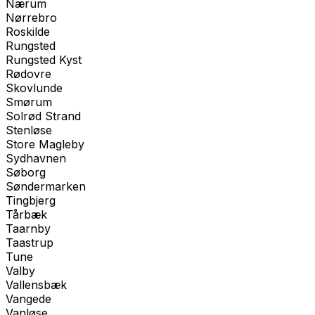
Nærum
Nørrebro
Roskilde
Rungsted
Rungsted Kyst
Rødovre
Skovlunde
Smørum
Solrød Strand
Stenløse
Store Magleby
Sydhavnen
Søborg
Søndermarken
Tingbjerg
Tårbæk
Taarnby
Taastrup
Tune
Valby
Vallensbæk
Vangede
Vanløse