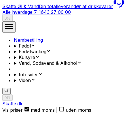
Skafte Øl & Vand
Din totalleverandør af drikkevarer
Alle hverdage 7-16
43 27 00 00
0
Nembestilling
Fadøl
Fadølsanlæg
Kulsyre
Vand, Sodavand & Alkohol
Infosider
Viden
0
Skafte.dk
Vis priser
med moms
|
uden moms