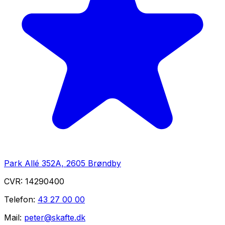
Park Allé 352A, 2605 Brøndby
CVR:
14290400
Telefon:
43 27 00 00
Mail:
peter@skafte.dk