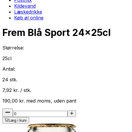
Kildevand
Læskedrikke
Køb øl online
Frem Blå Sport
24
x
25cl
Størrelse:
25cl
Antal:
24
stk.
7,92
kr. / stk.
190,00
kr.
med
moms
, uden pant
Læg i kurv