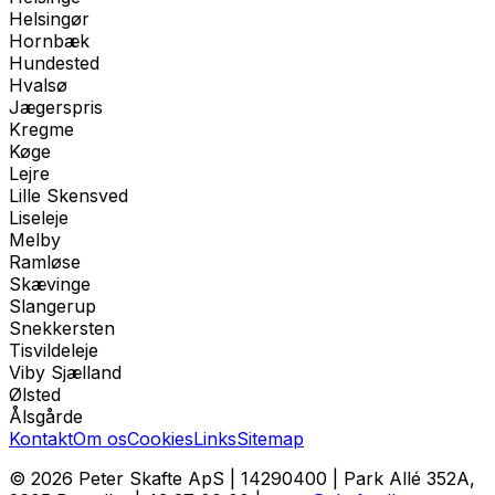
Helsingør
Hornbæk
Hundested
Hvalsø
Jægerspris
Kregme
Køge
Lejre
Lille Skensved
Liseleje
Melby
Ramløse
Skævinge
Slangerup
Snekkersten
Tisvildeleje
Viby Sjælland
Ølsted
Ålsgårde
Kontakt
Om os
Cookies
Links
Sitemap
© 2026
Peter Skafte ApS
|
14290400
|
Park Allé 352A,