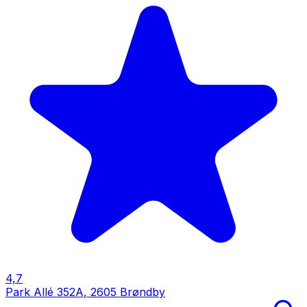
4,7
Park Allé 352A
,
2605 Brøndby