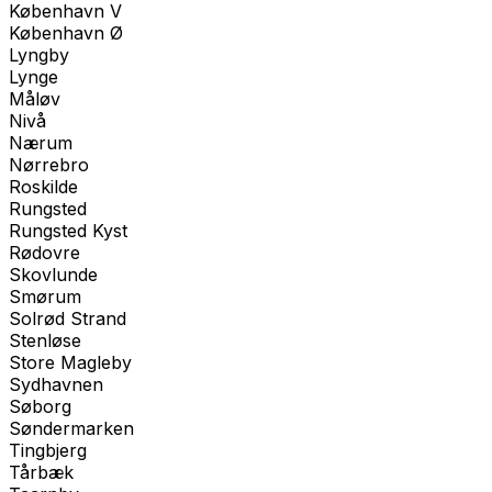
København V
København Ø
Lyngby
Lynge
Måløv
Nivå
Nærum
Nørrebro
Roskilde
Rungsted
Rungsted Kyst
Rødovre
Skovlunde
Smørum
Solrød Strand
Stenløse
Store Magleby
Sydhavnen
Søborg
Søndermarken
Tingbjerg
Tårbæk