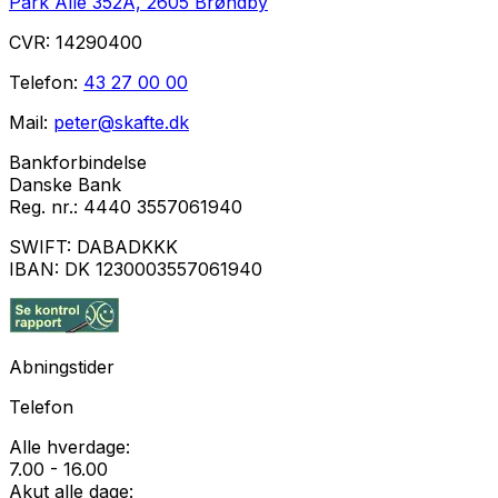
Park Allé 352A, 2605 Brøndby
CVR:
14290400
Telefon:
43 27 00 00
Mail:
peter@skafte.dk
Bankforbindelse
Danske Bank
Reg. nr.:
4440 3557061940
SWIFT:
DABADKKK
IBAN:
DK 1230003557061940
Abningstider
Telefon
Alle hverdage:
7.00 - 16.00
Akut alle dage: