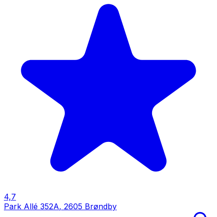
4,7
Park Allé 352A
,
2605 Brøndby