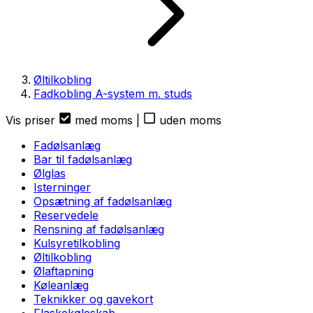
Øltilkobling
Fadkobling A-system m. studs
Vis priser
med moms
|
uden moms
Fadølsanlæg
Bar til fadølsanlæg
Ølglas
Isterninger
Opsætning af fadølsanlæg
Reservedele
Rensning af fadølsanlæg
Kulsyretilkobling
Øltilkobling
Ølaftapning
Køleanlæg
Teknikker og gavekort
Flaskekøleskab