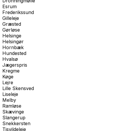
Dronningmølle
Esrum
Frederikssund
Gilleleje
Græsted
Gørløse
Helsinge
Helsingør
Hornbæk
Hundested
Hvalsø
Jægerspris
Kregme
Køge
Lejre
Lille Skensved
Liseleje
Melby
Ramløse
Skævinge
Slangerup
Snekkersten
Tisvildeleje