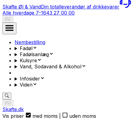
Skafte Øl & Vand
Din totalleverandør af drikkevarer
Alle hverdage 7-16
43 27 00 00
0
Nembestilling
Fadøl
Fadølsanlæg
Kulsyre
Vand, Sodavand & Alkohol
Infosider
Viden
0
Skafte.dk
Vis priser
med moms
|
uden moms