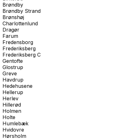
Brøndby
Brøndby Strand
Brønshøj
Charlottenlund
Dragør
Farum
Fredensborg
Frederiksberg
Frederiksberg C
Gentofte
Glostrup
Greve
Havdrup
Hedehusene
Hellerup
Herlev
Hillerød
Holmen
Holte
Humlebæk
Hvidovre
Hørsholm