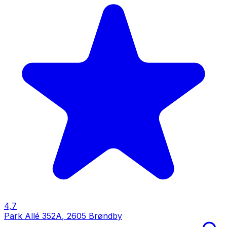
4,7
Park Allé 352A
,
2605 Brøndby