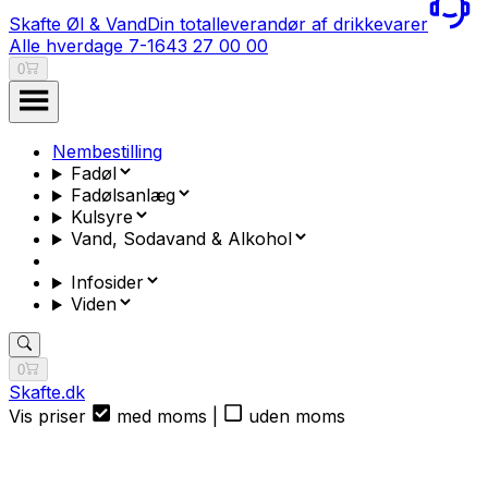
Skafte Øl & Vand
Din totalleverandør af drikkevarer
Alle hverdage 7-16
43 27 00 00
0
Nembestilling
Fadøl
Fadølsanlæg
Kulsyre
Vand, Sodavand & Alkohol
Infosider
Viden
0
Skafte.dk
Vis priser
med moms
|
uden moms