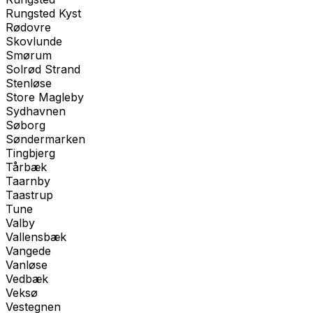
Rungsted Kyst
Rødovre
Skovlunde
Smørum
Solrød Strand
Stenløse
Store Magleby
Sydhavnen
Søborg
Søndermarken
Tingbjerg
Tårbæk
Taarnby
Taastrup
Tune
Valby
Vallensbæk
Vangede
Vanløse
Vedbæk
Veksø
Vestegnen