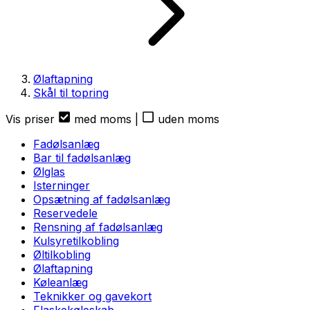
Ølaftapning
Skål til topring
Vis priser
med moms
|
uden moms
Fadølsanlæg
Bar til fadølsanlæg
Ølglas
Isterninger
Opsætning af fadølsanlæg
Reservedele
Rensning af fadølsanlæg
Kulsyretilkobling
Øltilkobling
Ølaftapning
Køleanlæg
Teknikker og gavekort
Flaskekøleskab