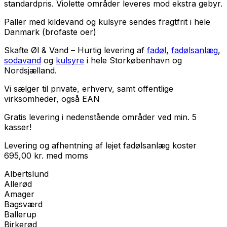
standardpris. Violette områder leveres mod ekstra gebyr.
Paller med kildevand og kulsyre sendes fragtfrit i hele
Danmark (brofaste oer)
Skafte Øl & Vand – Hurtig levering af
fadøl
,
fadølsanlæg
,
sodavand
og
kulsyre
i hele Storkøbenhavn og
Nordsjælland.
Vi sælger til
private
,
erhverv
, samt
offentlige
virksomheder
, også EAN
Gratis levering i nedenstående områder ved min. 5
kasser!
Levering og afhentning af lejet fadølsanlæg koster
695,00
kr.
med
moms
Albertslund
Allerød
Amager
Bagsværd
Ballerup
Birkerød