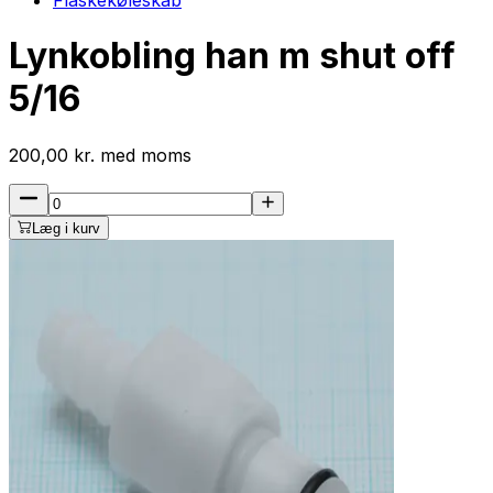
Lynkobling han m shut off
5/16
200,00
kr.
med
moms
Læg i kurv