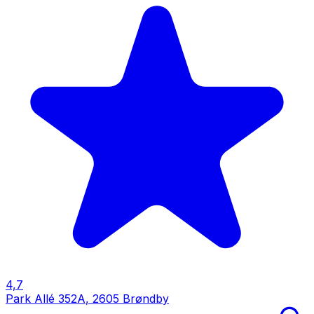
4,7
Park Allé 352A
,
2605 Brøndby