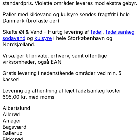
standardpris. Violette områder leveres mod ekstra gebyr.
Paller med kildevand og kulsyre sendes fragtfrit i hele
Danmark (brofaste oer)
Skafte Øl & Vand – Hurtig levering af
fadøl
,
fadølsanlæg
,
sodavand
og
kulsyre
i hele Storkøbenhavn og
Nordsjælland.
Vi sælger til
private
,
erhverv
, samt
offentlige
virksomheder
, også EAN
Gratis levering i nedenstående områder ved min. 5
kasser!
Levering og afhentning af lejet fadølsanlæg koster
695,00
kr.
med
moms
Albertslund
Allerød
Amager
Bagsværd
Ballerup
Birkerød