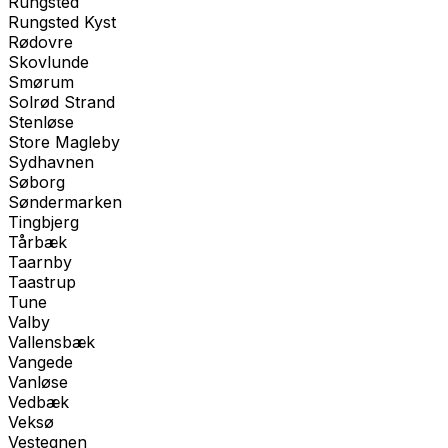
Rungsted
Rungsted Kyst
Rødovre
Skovlunde
Smørum
Solrød Strand
Stenløse
Store Magleby
Sydhavnen
Søborg
Søndermarken
Tingbjerg
Tårbæk
Taarnby
Taastrup
Tune
Valby
Vallensbæk
Vangede
Vanløse
Vedbæk
Veksø
Vestegnen