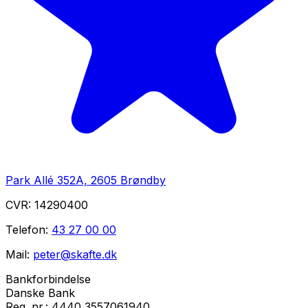
Park Allé 352A, 2605 Brøndby
CVR:
14290400
Telefon:
43 27 00 00
Mail:
peter@skafte.dk
Bankforbindelse
Danske Bank
Reg. nr.:
4440 3557061940