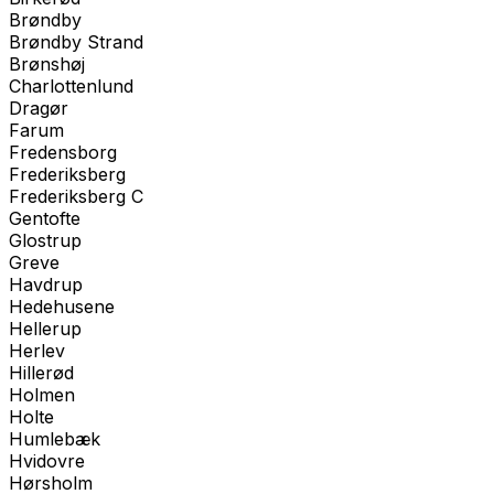
Brøndby
Brøndby Strand
Brønshøj
Charlottenlund
Dragør
Farum
Fredensborg
Frederiksberg
Frederiksberg C
Gentofte
Glostrup
Greve
Havdrup
Hedehusene
Hellerup
Herlev
Hillerød
Holmen
Holte
Humlebæk
Hvidovre
Hørsholm