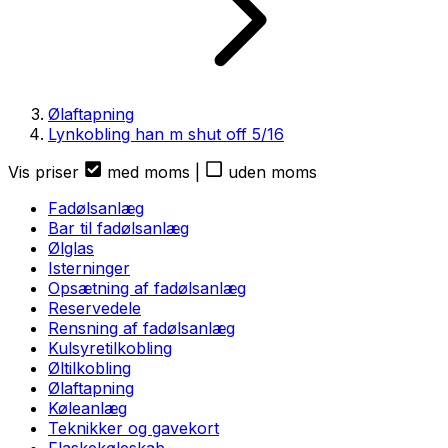
Ølaftapning
Lynkobling han m shut off 5/16
Vis priser
med moms
|
uden moms
Fadølsanlæg
Bar til fadølsanlæg
Ølglas
Isterninger
Opsætning af fadølsanlæg
Reservedele
Rensning af fadølsanlæg
Kulsyretilkobling
Øltilkobling
Ølaftapning
Køleanlæg
Teknikker og gavekort
Flaskekøleskab