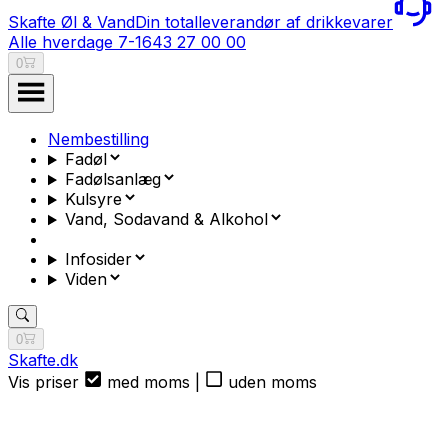
Skafte Øl & Vand
Din totalleverandør af drikkevarer
Alle hverdage 7-16
43 27 00 00
0
Nembestilling
Fadøl
Fadølsanlæg
Kulsyre
Vand, Sodavand & Alkohol
Infosider
Viden
0
Skafte.dk
Vis priser
med moms
|
uden moms