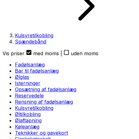
Kulsyretilkobling
Spændebånd
Vis priser
med moms
|
uden moms
Fadølsanlæg
Bar til fadølsanlæg
Ølglas
Isterninger
Opsætning af fadølsanlæg
Reservedele
Rensning af fadølsanlæg
Kulsyretilkobling
Øltilkobling
Ølaftapning
Køleanlæg
Teknikker og gavekort
Flaskekøleskab