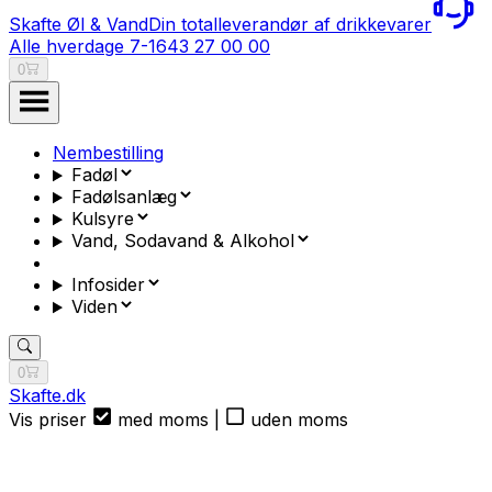
Skafte Øl & Vand
Din totalleverandør af drikkevarer
Alle hverdage 7-16
43 27 00 00
0
Nembestilling
Fadøl
Fadølsanlæg
Kulsyre
Vand, Sodavand & Alkohol
Infosider
Viden
0
Skafte.dk
Vis priser
med moms
|
uden moms