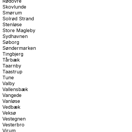
Rødovre
Skovlunde
Smørum
Solrød Strand
Stenløse
Store Magleby
Sydhavnen
Søborg
Søndermarken
Tingbjerg
Tårbæk
Taarnby
Taastrup
Tune
Valby
Vallensbæk
Vangede
Vanløse
Vedbæk
Veksø
Vestegnen
Vesterbro
Virum