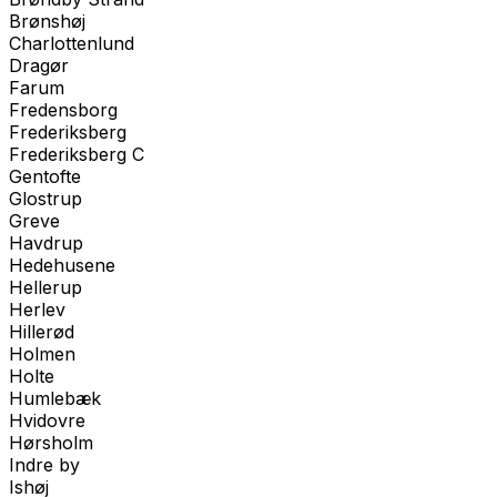
Brønshøj
Charlottenlund
Dragør
Farum
Fredensborg
Frederiksberg
Frederiksberg C
Gentofte
Glostrup
Greve
Havdrup
Hedehusene
Hellerup
Herlev
Hillerød
Holmen
Holte
Humlebæk
Hvidovre
Hørsholm
Indre by
Ishøj