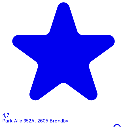
4,7
Park Allé 352A
,
2605 Brøndby