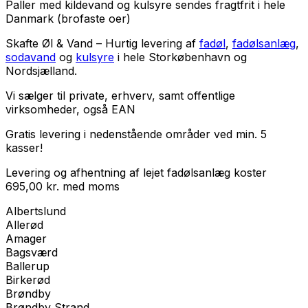
Paller med kildevand og kulsyre sendes fragtfrit i hele
Danmark (brofaste oer)
Skafte Øl & Vand – Hurtig levering af
fadøl
,
fadølsanlæg
,
sodavand
og
kulsyre
i hele Storkøbenhavn og
Nordsjælland.
Vi sælger til
private
,
erhverv
, samt
offentlige
virksomheder
, også EAN
Gratis levering i nedenstående områder ved min. 5
kasser!
Levering og afhentning af lejet fadølsanlæg koster
695,00
kr.
med
moms
Albertslund
Allerød
Amager
Bagsværd
Ballerup
Birkerød
Brøndby
Brøndby Strand