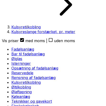
Kulsyretilkobling
Kulsyreslange forstærket, pr. meter
Vis priser
med moms
|
uden moms
Fadølsanlæg
Bar til fadølsanlæg
Ølglas
Isterninger
Opsætning af fadølsanlæg
Reservedele
Rensning af fadølsanlæg
Kulsyretilkobling
Øltilkobling
Ølaftapning
Køleanlæg
Teknikker og gavekort
Flaskekøleskab