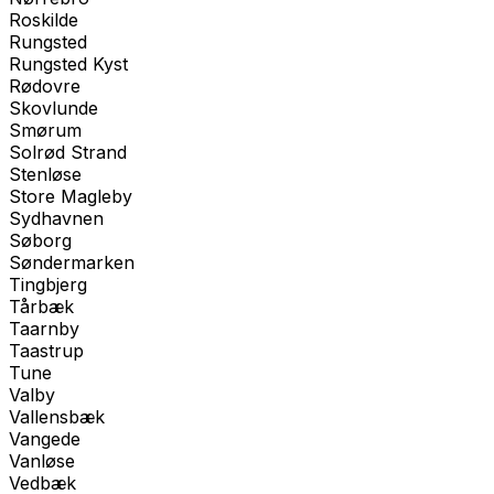
Roskilde
Rungsted
Rungsted Kyst
Rødovre
Skovlunde
Smørum
Solrød Strand
Stenløse
Store Magleby
Sydhavnen
Søborg
Søndermarken
Tingbjerg
Tårbæk
Taarnby
Taastrup
Tune
Valby
Vallensbæk
Vangede
Vanløse
Vedbæk