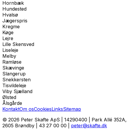
Hornbæk
Hundested
Hvalsø
Jægerspris
Kregme
Køge
Lejre
Lille Skensved
Liseleje
Melby
Ramløse
Skævinge
Slangerup
Snekkersten
Tisvildeleje
Viby Sjælland
Ølsted
Ålsgårde
Kontakt
Om os
Cookies
Links
Sitemap
© 2026
Peter Skafte ApS
|
14290400
|
Park Allé 352A,
2605 Brøndby
|
43 27 00 00
|
peter@skafte.dk