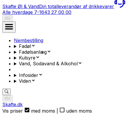
Skafte Øl & Vand
Din totalleverandør af drikkevarer
Alle hverdage 7-16
43 27 00 00
0
Nembestilling
Fadøl
Fadølsanlæg
Kulsyre
Vand, Sodavand & Alkohol
Infosider
Viden
0
Skafte.dk
Vis priser
med moms
|
uden moms