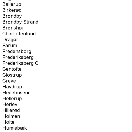
Ballerup
Birkerød
Brøndby
Brøndby Strand
Brønshøj
Charlottenlund
Dragør
Farum
Fredensborg
Frederiksberg
Frederiksberg C
Gentofte
Glostrup
Greve
Havdrup
Hedehusene
Hellerup
Herlev
Hillerød
Holmen
Holte
Humlebæk