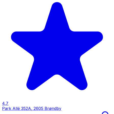
4,7
Park Allé 352A
,
2605 Brøndby