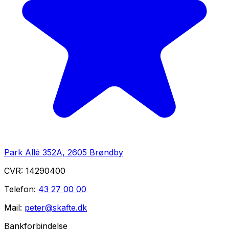
Park Allé 352A, 2605 Brøndby
CVR:
14290400
Telefon:
43 27 00 00
Mail:
peter@skafte.dk
Bankforbindelse