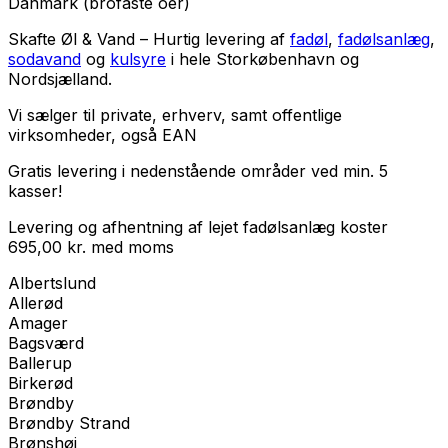
Danmark (brofaste oer)
Skafte Øl & Vand – Hurtig levering af
fadøl
,
fadølsanlæg
,
sodavand
og
kulsyre
i hele Storkøbenhavn og
Nordsjælland.
Vi sælger til
private
,
erhverv
, samt
offentlige
virksomheder
, også EAN
Gratis levering i nedenstående områder ved min. 5
kasser!
Levering og afhentning af lejet fadølsanlæg koster
695,00
kr.
med
moms
Albertslund
Allerød
Amager
Bagsværd
Ballerup
Birkerød
Brøndby
Brøndby Strand
Brønshøj