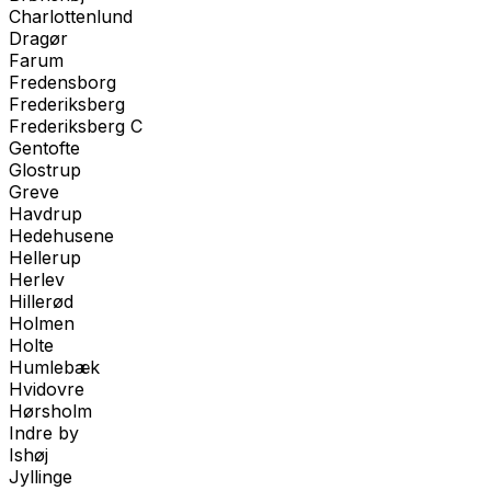
Charlottenlund
Dragør
Farum
Fredensborg
Frederiksberg
Frederiksberg C
Gentofte
Glostrup
Greve
Havdrup
Hedehusene
Hellerup
Herlev
Hillerød
Holmen
Holte
Humlebæk
Hvidovre
Hørsholm
Indre by
Ishøj
Jyllinge