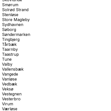
Smørum
Solrød Strand
Stenløse
Store Magleby
Sydhavnen
Søborg
Søndermarken
Tingbjerg
Tårbæk
Taarnby
Taastrup
Tune
Valby
Vallensbæk
Vangede
Vanløse
Vedbæk
Veksø
Vestegnen
Vesterbro
Virum
Værløse