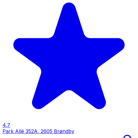
4,7
Park Allé 352A
,
2605 Brøndby