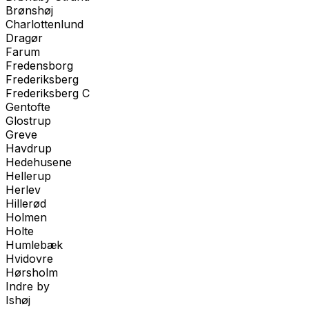
Brønshøj
Charlottenlund
Dragør
Farum
Fredensborg
Frederiksberg
Frederiksberg C
Gentofte
Glostrup
Greve
Havdrup
Hedehusene
Hellerup
Herlev
Hillerød
Holmen
Holte
Humlebæk
Hvidovre
Hørsholm
Indre by
Ishøj