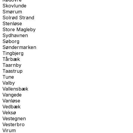
Skovlunde
Smørum
Solrød Strand
Stenløse
Store Magleby
Sydhavnen
Søborg
Søndermarken
Tingbjerg
Tårbæk
Taarnby
Taastrup
Tune
Valby
Vallensbæk
Vangede
Vanløse
Vedbæk
Veksø
Vestegnen
Vesterbro
Virum