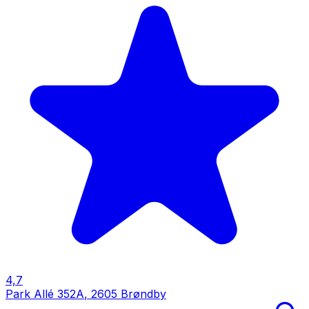
4,7
Park Allé 352A
,
2605 Brøndby