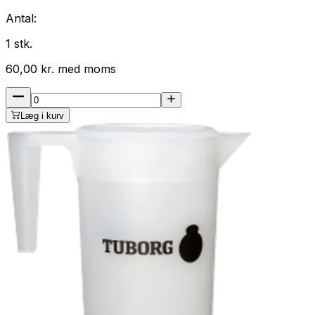
Antal:
1
stk.
60,00
kr.
med
moms
Læg i kurv