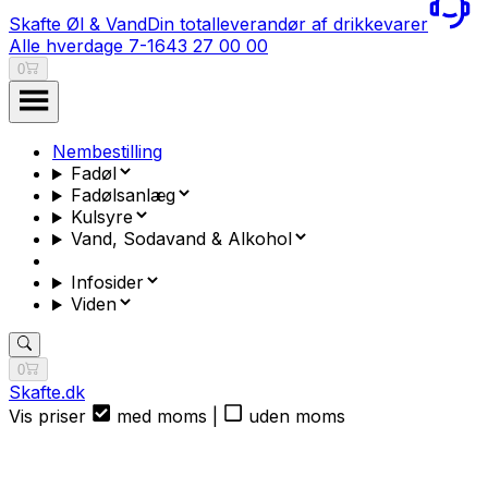
Skafte Øl & Vand
Din totalleverandør af drikkevarer
Alle hverdage 7-16
43 27 00 00
0
Nembestilling
Fadøl
Fadølsanlæg
Kulsyre
Vand, Sodavand & Alkohol
Infosider
Viden
0
Skafte.dk
Vis priser
med moms
|
uden moms