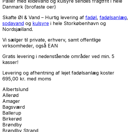
Paller med kildevand og kulsyre sendes fragtfrit i hele
Danmark (brofaste oer)
Skafte Øl & Vand – Hurtig levering af
fadøl
,
fadølsanlæg
,
sodavand
og
kulsyre
i hele Storkøbenhavn og
Nordsjælland.
Vi sælger til
private
,
erhverv
, samt
offentlige
virksomheder
, også EAN
Gratis levering i nedenstående områder ved min. 5
kasser!
Levering og afhentning af lejet fadølsanlæg koster
695,00
kr.
med
moms
Albertslund
Allerød
Amager
Bagsværd
Ballerup
Birkerød
Brøndby
Brøndby Strand