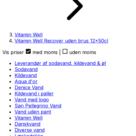
Vitamin Well
Vitamin Well Recover uden brus
12
x
50cl
Vis priser
med moms
|
uden moms
Leverandør af sodavand, kildevand & øl
Sodavand
Kildevand
Aqua d'or
Denice Vand
Kildevand i paller
Vand med logo
San Pellegrino Vand
Vand uden pant
Vitamin Well
Danskvand
Diverse vand
Læskedrikke