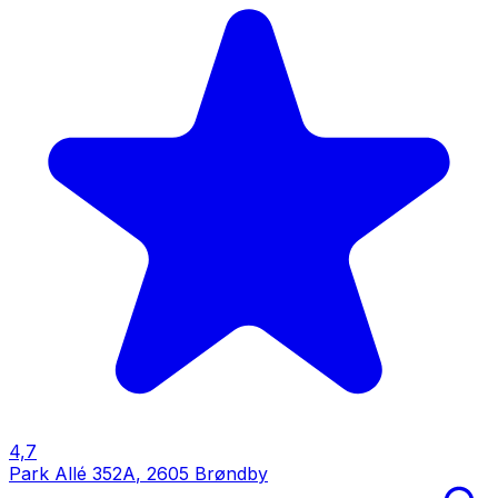
4,7
Park Allé 352A
,
2605 Brøndby