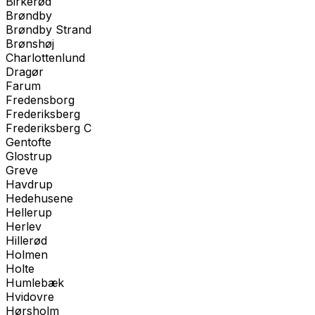
Birkerød
Brøndby
Brøndby Strand
Brønshøj
Charlottenlund
Dragør
Farum
Fredensborg
Frederiksberg
Frederiksberg C
Gentofte
Glostrup
Greve
Havdrup
Hedehusene
Hellerup
Herlev
Hillerød
Holmen
Holte
Humlebæk
Hvidovre
Hørsholm