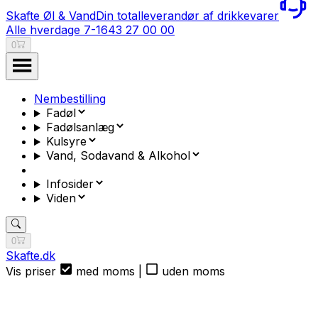
Skafte Øl & Vand
Din totalleverandør af drikkevarer
Alle hverdage 7-16
43 27 00 00
0
Nembestilling
Fadøl
Fadølsanlæg
Kulsyre
Vand, Sodavand & Alkohol
Infosider
Viden
0
Skafte.dk
Vis priser
med moms
|
uden moms