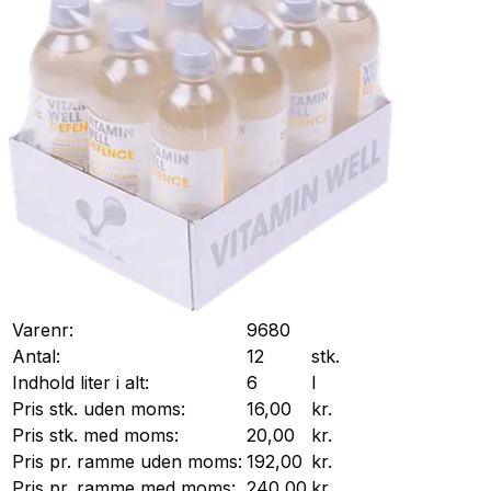
Varenr:
9680
Antal:
12
stk.
Indhold liter i alt:
6
l
Pris stk. uden moms:
16,00
kr.
Pris stk. med moms:
20,00
kr.
Pris pr.
ramme
uden moms:
192,00
kr.
Pris pr.
ramme
med moms:
240,00
kr.