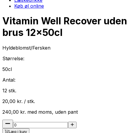
Køb øl online
Vitamin Well Recover uden
brus
12
x
50cl
Hyldeblomst/Fersken
Størrelse:
50cl
Antal:
12
stk.
20,00
kr. / stk.
240,00
kr.
med
moms
, uden pant
Læg i kurv