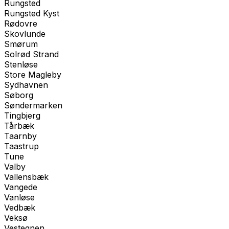
Rungsted
Rungsted Kyst
Rødovre
Skovlunde
Smørum
Solrød Strand
Stenløse
Store Magleby
Sydhavnen
Søborg
Søndermarken
Tingbjerg
Tårbæk
Taarnby
Taastrup
Tune
Valby
Vallensbæk
Vangede
Vanløse
Vedbæk
Veksø
Vestegnen