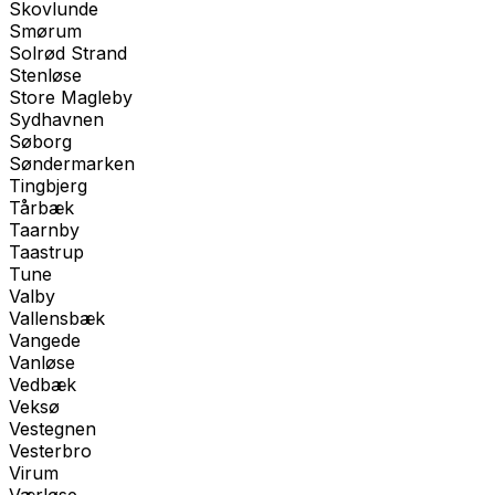
Skovlunde
Smørum
Solrød Strand
Stenløse
Store Magleby
Sydhavnen
Søborg
Søndermarken
Tingbjerg
Tårbæk
Taarnby
Taastrup
Tune
Valby
Vallensbæk
Vangede
Vanløse
Vedbæk
Veksø
Vestegnen
Vesterbro
Virum