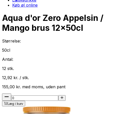
Køb øl online
Aqua d'or Zero Appelsin /
Mango brus
12
x
50cl
Størrelse:
50cl
Antal:
12
stk.
12,92
kr. / stk.
155,00
kr.
med
moms
, uden pant
Læg i kurv