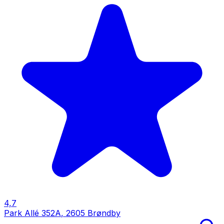
4,7
Park Allé 352A
,
2605 Brøndby