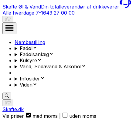
Skafte Øl & Vand
Din totalleverandør af drikkevarer
Alle hverdage 7-16
43 27 00 00
0
Nembestilling
Fadøl
Fadølsanlæg
Kulsyre
Vand, Sodavand & Alkohol
Infosider
Viden
0
Skafte.dk
Vis priser
med moms
|
uden moms