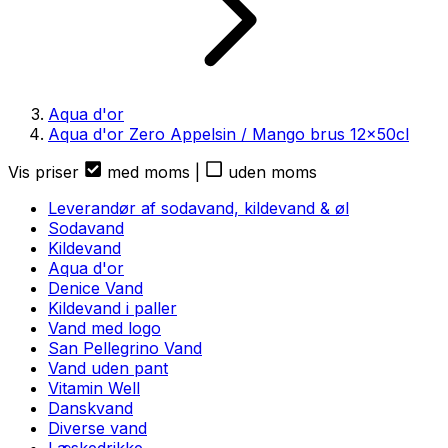
Aqua d'or
Aqua d'or Zero Appelsin / Mango brus
12
x
50cl
Vis priser
med moms
|
uden moms
Leverandør af sodavand, kildevand & øl
Sodavand
Kildevand
Aqua d'or
Denice Vand
Kildevand i paller
Vand med logo
San Pellegrino Vand
Vand uden pant
Vitamin Well
Danskvand
Diverse vand
Læskedrikke