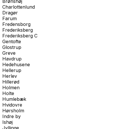
Brønshøj
Charlottenlund
Dragør
Farum
Fredensborg
Frederiksberg
Frederiksberg C
Gentofte
Glostrup
Greve
Havdrup
Hedehusene
Hellerup
Herlev
Hillerød
Holmen
Holte
Humlebæk
Hvidovre
Hørsholm
Indre by
Ishøj
Jyllinge