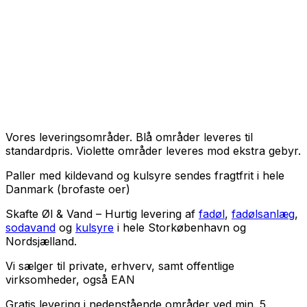
Vores leveringsområder. Blå områder leveres til
standardpris. Violette områder leveres mod ekstra gebyr.
Paller med kildevand og kulsyre sendes fragtfrit i hele
Danmark (brofaste oer)
Skafte Øl & Vand – Hurtig levering af
fadøl
,
fadølsanlæg
,
sodavand
og
kulsyre
i hele Storkøbenhavn og
Nordsjælland.
Vi sælger til
private
,
erhverv
, samt
offentlige
virksomheder
, også EAN
Gratis levering i nedenstående områder ved min. 5