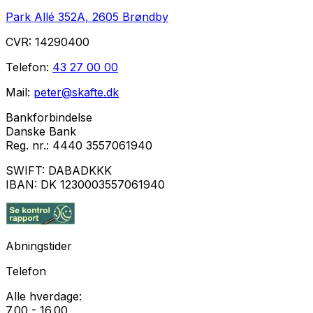
Park Allé 352A, 2605 Brøndby
CVR:
14290400
Telefon:
43 27 00 00
Mail:
peter@skafte.dk
Bankforbindelse
Danske Bank
Reg. nr.:
4440 3557061940
SWIFT:
DABADKKK
IBAN:
DK 1230003557061940
Abningstider
Telefon
Alle hverdage:
7.00 - 16.00