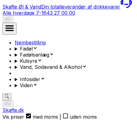
Skafte Øl & Vand
Din totalleverandør af drikkevarer
Alle hverdage 7-16
43 27 00 00
0
Nembestilling
Fadøl
Fadølsanlæg
Kulsyre
Vand, Sodavand & Alkohol
Infosider
Viden
0
Skafte.dk
Vis priser
med moms
|
uden moms