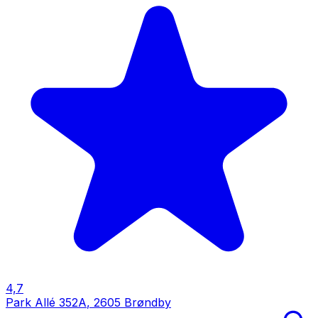
4,7
Park Allé 352A
,
2605 Brøndby