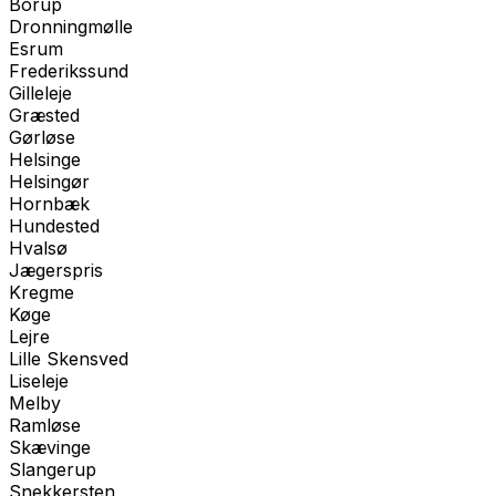
Borup
Dronningmølle
Esrum
Frederikssund
Gilleleje
Græsted
Gørløse
Helsinge
Helsingør
Hornbæk
Hundested
Hvalsø
Jægerspris
Kregme
Køge
Lejre
Lille Skensved
Liseleje
Melby
Ramløse
Skævinge
Slangerup
Snekkersten