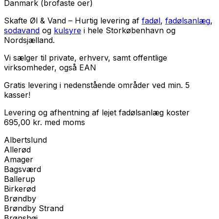
Danmark (brofaste oer)
Skafte Øl & Vand – Hurtig levering af
fadøl
,
fadølsanlæg
,
sodavand
og
kulsyre
i hele Storkøbenhavn og
Nordsjælland.
Vi sælger til
private
,
erhverv
, samt
offentlige
virksomheder
, også EAN
Gratis levering i nedenstående områder ved min. 5
kasser!
Levering og afhentning af lejet fadølsanlæg koster
695,00
kr.
med
moms
Albertslund
Allerød
Amager
Bagsværd
Ballerup
Birkerød
Brøndby
Brøndby Strand
Brønshøj