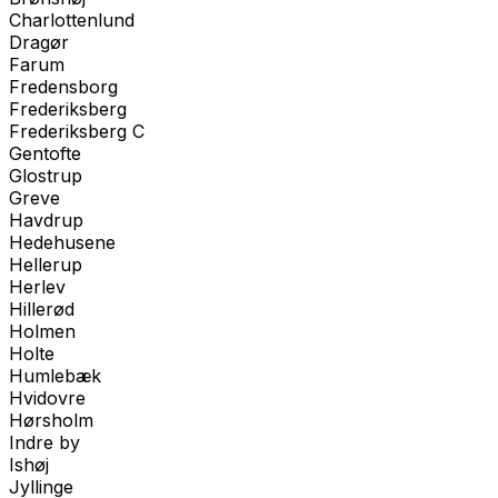
Charlottenlund
Dragør
Farum
Fredensborg
Frederiksberg
Frederiksberg C
Gentofte
Glostrup
Greve
Havdrup
Hedehusene
Hellerup
Herlev
Hillerød
Holmen
Holte
Humlebæk
Hvidovre
Hørsholm
Indre by
Ishøj
Jyllinge