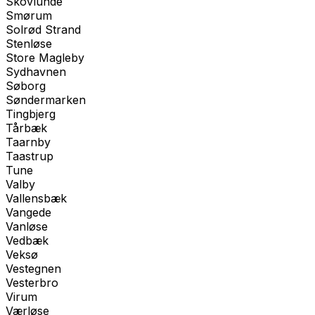
Skovlunde
Smørum
Solrød Strand
Stenløse
Store Magleby
Sydhavnen
Søborg
Søndermarken
Tingbjerg
Tårbæk
Taarnby
Taastrup
Tune
Valby
Vallensbæk
Vangede
Vanløse
Vedbæk
Veksø
Vestegnen
Vesterbro
Virum
Værløse