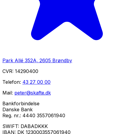
Park Allé 352A, 2605 Brøndby
CVR:
14290400
Telefon:
43 27 00 00
Mail:
peter@skafte.dk
Bankforbindelse
Danske Bank
Reg. nr.:
4440 3557061940
SWIFT:
DABADKKK
IBAN:
DK 1230003557061940