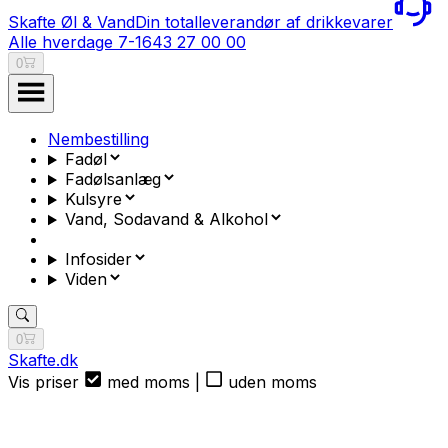
Skafte Øl & Vand
Din totalleverandør af drikkevarer
Alle hverdage 7-16
43 27 00 00
0
Nembestilling
Fadøl
Fadølsanlæg
Kulsyre
Vand, Sodavand & Alkohol
Infosider
Viden
0
Skafte.dk
Vis priser
med moms
|
uden moms