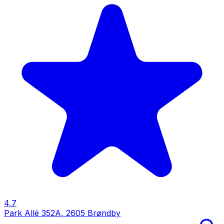
4,7
Park Allé 352A
,
2605 Brøndby