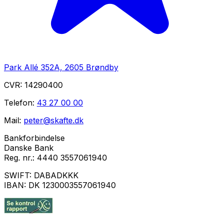
Park Allé 352A, 2605 Brøndby
CVR:
14290400
Telefon:
43 27 00 00
Mail:
peter@skafte.dk
Bankforbindelse
Danske Bank
Reg. nr.:
4440 3557061940
SWIFT:
DABADKKK
IBAN:
DK 1230003557061940