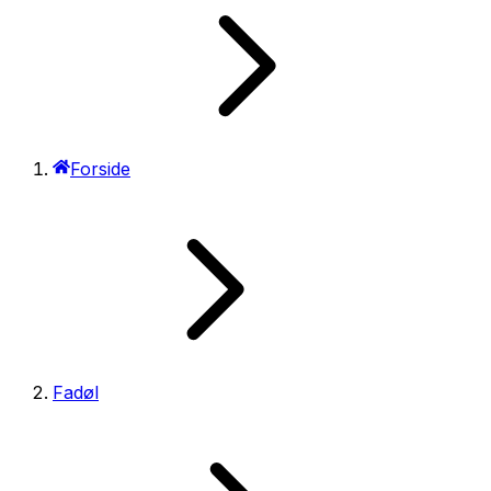
Forside
Fadøl