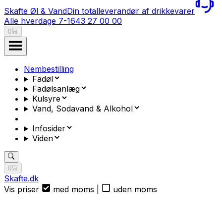
Skafte Øl & Vand
Din totalleverandør af drikkevarer
Alle hverdage 7-16
43 27 00 00
0
Nembestilling
Fadøl
Fadølsanlæg
Kulsyre
Vand, Sodavand & Alkohol
Infosider
Viden
0
Skafte.dk
Vis priser
med moms
|
uden moms