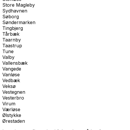
Store Magleby
Sydhavnen
Søborg
Søndermarken
Tingbjerg
Tårbæk
Taarnby
Taastrup
Tune
Valby
Vallensbæk
Vangede
Vanløse
Vedbæk
Veksø
Vestegnen
Vesterbro
Virum
Værløse
Ølstykke
Ørestaden