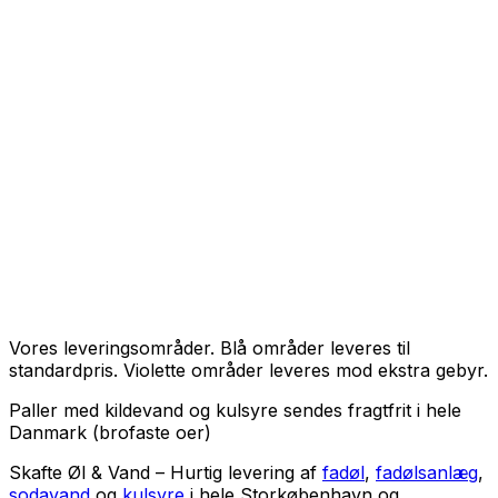
Vores leveringsområder. Blå områder leveres til
standardpris. Violette områder leveres mod ekstra gebyr.
Paller med kildevand og kulsyre sendes fragtfrit i hele
Danmark (brofaste oer)
Skafte Øl & Vand – Hurtig levering af
fadøl
,
fadølsanlæg
,
sodavand
og
kulsyre
i hele Storkøbenhavn og