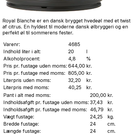
Royal Blanche er en dansk brygget hvedeøl med et twist
af citrus. En hyldest til moderne dansk ølbryggeri og en
perfekt øl til sommerens fester.
Varenr:
4685
Indhold liter i alt:
20
l
Alkoholprocent:
4,8
%
Pris pr.
fustage
uden moms:
644,00
kr.
Pris pr.
fustage
med moms:
805,00
kr.
Literpris uden moms:
32,20
kr.
Literpris med moms:
40,25
kr.
Pant i alt med moms:
200,00
kr.
Indholdsafgift pr.
fustage
uden moms:
37,43
kr.
Indholdsafgift pr.
fustage
med moms:
46,79
kr.
Vægt
fustage
:
24,25
kg.
Bredde
fustage
:
24
cm.
Længde
fustage
:
24
cm.