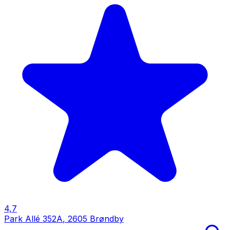
4,7
Park Allé 352A
,
2605 Brøndby