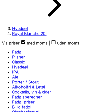
Hvedeøl
Royal Blanche
20
l
Vis priser
med moms
|
uden moms
Fadøl
Pilsner
Classic
Hvedeøl
IPA
Ale
Porter / Stout
Alkoholfri & Letøl
Cocktails, vin & cider
Fadølsberegner
Fadøl priser
Billig fadøl
Oktoberfest øl