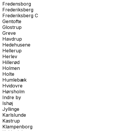
Fredensborg
Frederiksberg
Frederiksberg C
Gentofte
Glostrup
Greve
Havdrup
Hedehusene
Hellerup
Herlev
Hillerød
Holmen
Holte
Humlebæk
Hvidovre
Hørsholm
Indre by
Ishøj
Jyllinge
Karlslunde
Kastrup
Klampenborg