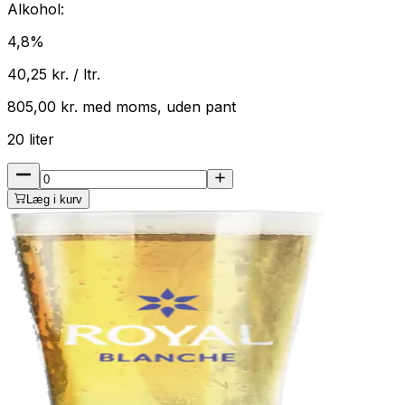
Alkohol:
4,8
%
40,25
kr. / ltr.
805,00
kr.
med
moms
, uden pant
20
liter
Læg i kurv