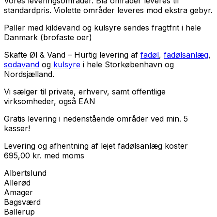
Vores leveringsområder. Blå områder leveres til
standardpris. Violette områder leveres mod ekstra gebyr.
Paller med kildevand og kulsyre sendes fragtfrit i hele
Danmark (brofaste oer)
Skafte Øl & Vand – Hurtig levering af
fadøl
,
fadølsanlæg
,
sodavand
og
kulsyre
i hele Storkøbenhavn og
Nordsjælland.
Vi sælger til
private
,
erhverv
, samt
offentlige
virksomheder
, også EAN
Gratis levering i nedenstående områder ved min. 5
kasser!
Levering og afhentning af lejet fadølsanlæg koster
695,00
kr.
med
moms
Albertslund
Allerød
Amager
Bagsværd
Ballerup