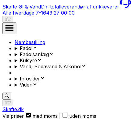
Skafte Øl & Vand
Din totalleverandør af drikkevarer
Alle hverdage 7-16
43 27 00 00
0
Nembestilling
Fadøl
Fadølsanlæg
Kulsyre
Vand, Sodavand & Alkohol
Infosider
Viden
0
Skafte.dk
Vis priser
med moms
|
uden moms