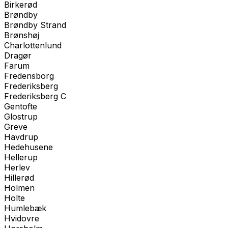
Birkerød
Brøndby
Brøndby Strand
Brønshøj
Charlottenlund
Dragør
Farum
Fredensborg
Frederiksberg
Frederiksberg C
Gentofte
Glostrup
Greve
Havdrup
Hedehusene
Hellerup
Herlev
Hillerød
Holmen
Holte
Humlebæk
Hvidovre