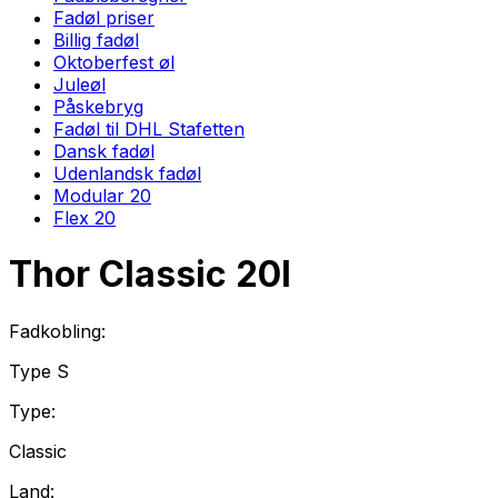
Fadøl priser
Billig fadøl
Oktoberfest øl
Juleøl
Påskebryg
Fadøl til DHL Stafetten
Dansk fadøl
Udenlandsk fadøl
Modular 20
Flex 20
Thor Classic
20
l
Fadkobling:
Type
S
Type:
Classic
Land: