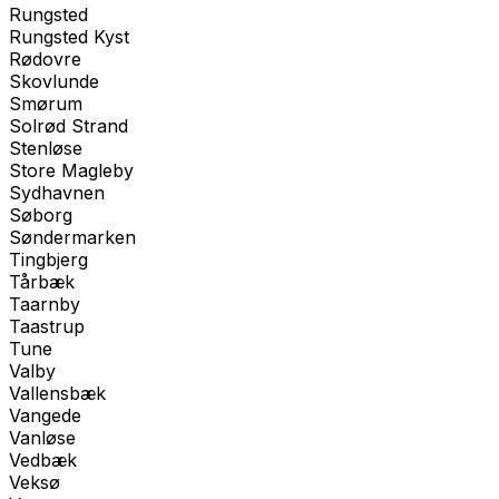
Rungsted
Rungsted Kyst
Rødovre
Skovlunde
Smørum
Solrød Strand
Stenløse
Store Magleby
Sydhavnen
Søborg
Søndermarken
Tingbjerg
Tårbæk
Taarnby
Taastrup
Tune
Valby
Vallensbæk
Vangede
Vanløse
Vedbæk
Veksø