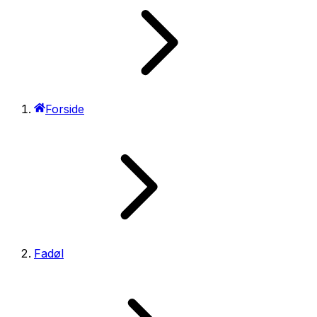
Forside
Fadøl