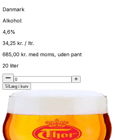
Danmark
Alkohol:
4,6
%
34,25
kr. / ltr.
685,00
kr.
med
moms
, uden pant
20
liter
Læg i kurv