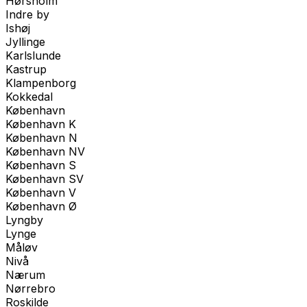
Hørsholm
Indre by
Ishøj
Jyllinge
Karlslunde
Kastrup
Klampenborg
Kokkedal
København
København K
København N
København NV
København S
København SV
København V
København Ø
Lyngby
Lynge
Måløv
Nivå
Nærum
Nørrebro
Roskilde