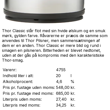
Thor Classic står flot med sin hvide ølskum og en smuk
mørk, gylden farve. Råvarerne er præcis de samme som
anvendes til Thor Pilsner, men sammensætningen af
dem er en anden. Thor Classic er mere blid og rund i
smagen en pilsneren. Bitterheden er blevet nedtonet,
uden at der gås på kompromis med den karakteristiske
Thor-smag.
Varenr:
4755
Indhold liter i alt:
20
l
Alkoholprocent:
4,6
%
Pris pr.
fustage
uden moms:
548,00
kr.
Pris pr.
fustage
med moms:
685,00
kr.
Literpris uden moms:
27,40
kr.
Literpris med moms:
34,25
kr.