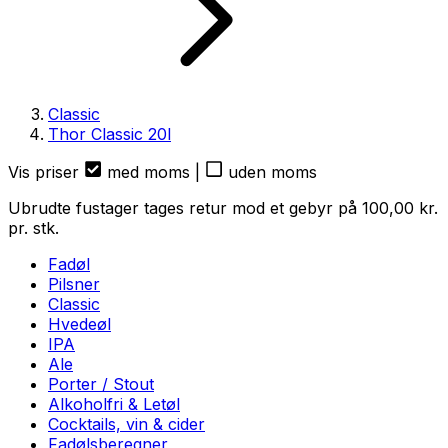
Classic
Thor Classic
20
l
Vis priser
med moms
|
uden moms
Ubrudte fustager tages retur mod et gebyr på
100,00
kr.
pr. stk.
Fadøl
Pilsner
Classic
Hvedeøl
IPA
Ale
Porter / Stout
Alkoholfri & Letøl
Cocktails, vin & cider
Fadølsberegner