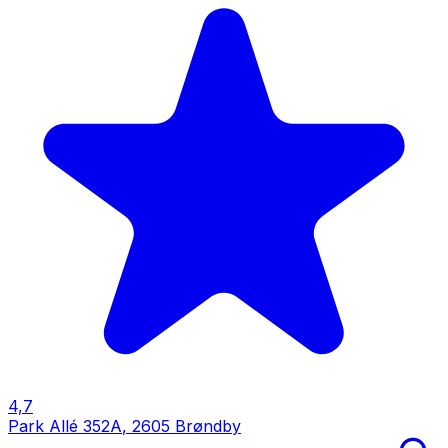
4,7
Park Allé 352A
,
2605 Brøndby