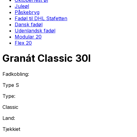
Juleøl
Påskebryg
Fadøl til DHL Stafetten
Dansk fadøl
Udenlandsk fadøl
Modular 20
Flex 20
Granát Classic
30
l
Fadkobling:
Type
S
Type:
Classic
Land:
Tjekkiet