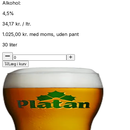
Alkohol:
4,5
%
34,17
kr. / ltr.
1.025,00
kr.
med
moms
, uden pant
30
liter
Læg i kurv