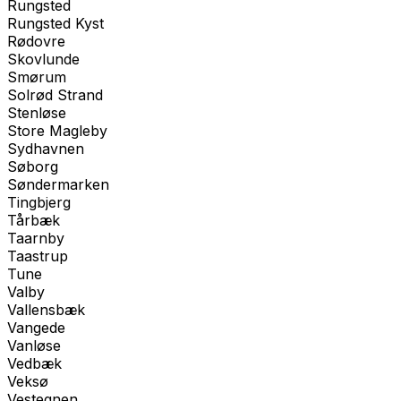
Rungsted
Rungsted Kyst
Rødovre
Skovlunde
Smørum
Solrød Strand
Stenløse
Store Magleby
Sydhavnen
Søborg
Søndermarken
Tingbjerg
Tårbæk
Taarnby
Taastrup
Tune
Valby
Vallensbæk
Vangede
Vanløse
Vedbæk
Veksø
Vestegnen