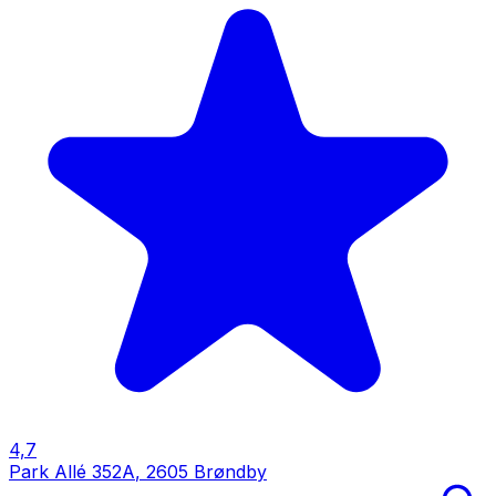
4,7
Park Allé 352A
,
2605 Brøndby