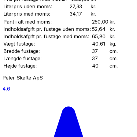
Literpris uden moms:
27,33
kr.
Literpris med moms:
34,17
kr.
Pant i alt med moms:
250,00
kr.
Indholdsafgift pr.
fustage
uden moms:
52,64
kr.
Indholdsafgift pr.
fustage
med moms:
65,80
kr.
Vægt
fustage
:
40,61
kg.
Bredde
fustage
:
37
cm.
Længde
fustage
:
37
cm.
Højde
fustage
:
40
cm.
Peter Skafte ApS
4,6