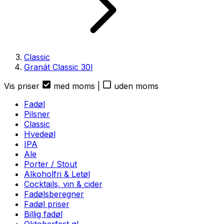
Classic
Granát Classic
30
l
Vis priser
med moms
|
uden moms
Fadøl
Pilsner
Classic
Hvedeøl
IPA
Ale
Porter / Stout
Alkoholfri & Letøl
Cocktails, vin & cider
Fadølsberegner
Fadøl priser
Billig fadøl
Oktoberfest øl