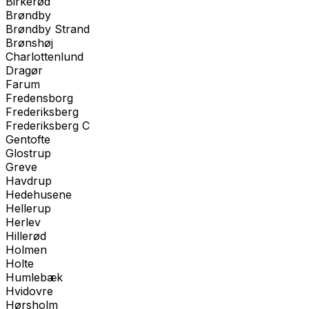
Birkerød
Brøndby
Brøndby Strand
Brønshøj
Charlottenlund
Dragør
Farum
Fredensborg
Frederiksberg
Frederiksberg C
Gentofte
Glostrup
Greve
Havdrup
Hedehusene
Hellerup
Herlev
Hillerød
Holmen
Holte
Humlebæk
Hvidovre
Hørsholm