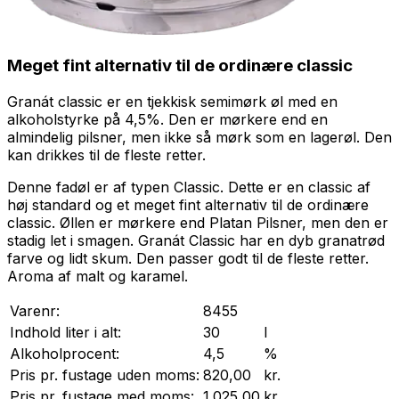
Meget fint alternativ til de ordinære classic
Granát classic er en tjekkisk semimørk øl med en
alkoholstyrke på 4,5%. Den er mørkere end en
almindelig pilsner, men ikke så mørk som en lagerøl. Den
kan drikkes til de fleste retter.
Denne fadøl er af typen Classic. Dette er en classic af
høj standard og et meget fint alternativ til de ordinære
classic. Øllen er mørkere end Platan Pilsner, men den er
stadig let i smagen. Granát Classic har en dyb granatrød
farve og lidt skum. Den passer godt til de fleste retter.
Aroma af malt og karamel.
Varenr:
8455
Indhold liter i alt:
30
l
Alkoholprocent:
4,5
%
Pris pr.
fustage
uden moms:
820,00
kr.
Pris pr.
fustage
med moms:
1.025,00
kr.