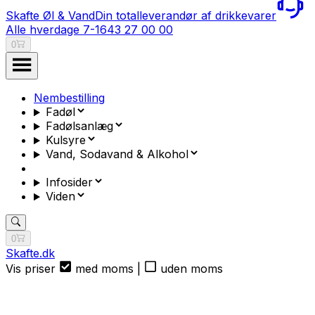
Skafte Øl & Vand
Din totalleverandør af drikkevarer
Alle hverdage 7-16
43 27 00 00
0
Nembestilling
Fadøl
Fadølsanlæg
Kulsyre
Vand, Sodavand & Alkohol
Infosider
Viden
0
Skafte.dk
Vis priser
med moms
|
uden moms