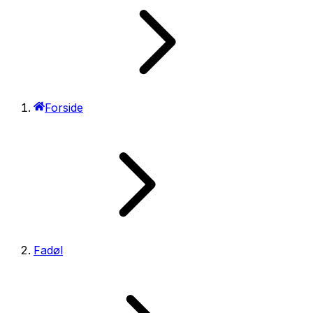
Forside
Fadøl