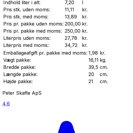
Indhold liter i alt:
7,20
l
Pris stk. uden moms:
11,11
kr.
Pris stk. med moms:
13,89
kr.
Pris pr.
pakke
uden moms:
200,00
kr.
Pris pr.
pakke
med moms:
250,00
kr.
Literpris uden moms:
27,78
kr.
Literpris med moms:
34,72
kr.
Emballageafgift pr.
pakke
med moms:
1,98
kr.
Vægt
pakke
:
16,11
kg.
Bredde
pakke
:
39,5
cm.
Længde
pakke
:
20
cm.
Højde
pakke
:
21
cm.
Peter Skafte ApS
4,6