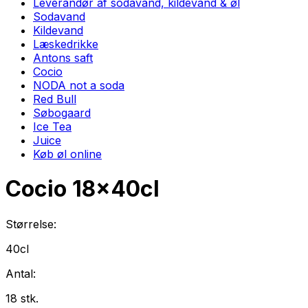
Leverandør af sodavand, kildevand & øl
Sodavand
Kildevand
Læskedrikke
Antons saft
Cocio
NODA not a soda
Red Bull
Søbogaard
Ice Tea
Juice
Køb øl online
Cocio
18
x
40cl
Størrelse:
40cl
Antal:
18
stk.