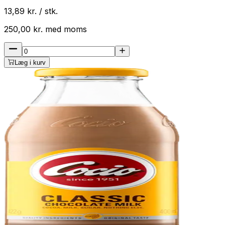
13,89
kr. / stk.
250,00
kr.
med
moms
Læg i kurv