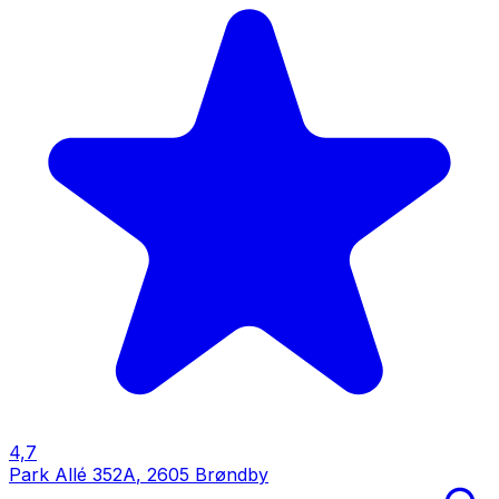
4,7
Park Allé 352A
,
2605 Brøndby