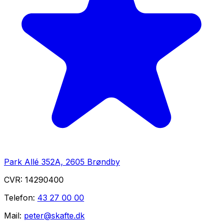
Park Allé 352A, 2605 Brøndby
CVR:
14290400
Telefon:
43 27 00 00
Mail:
peter@skafte.dk