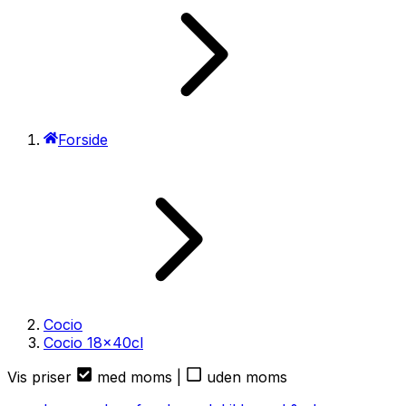
Forside
Cocio
Cocio
18
x
40cl
Vis priser
med moms
|
uden moms