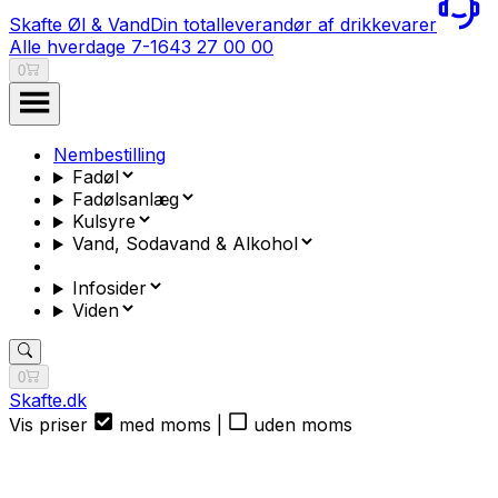
Skafte Øl & Vand
Din totalleverandør af drikkevarer
Alle hverdage 7-16
43 27 00 00
0
Nembestilling
Fadøl
Fadølsanlæg
Kulsyre
Vand, Sodavand & Alkohol
Infosider
Viden
0
Skafte.dk
Vis priser
med moms
|
uden moms