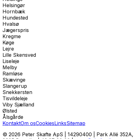
Helsingør
Hornbæk
Hundested
Hvalsø
Jægerspris
Kregme
Køge
Lejre
Lille Skensved
Liseleje
Melby
Ramløse
Skævinge
Slangerup
Snekkersten
Tisvildeleje
Viby Sjælland
Ølsted
Ålsgårde
Kontakt
Om os
Cookies
Links
Sitemap
© 2026
Peter Skafte ApS
|
14290400
|
Park Allé 352A,