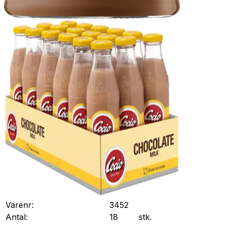
Varenr:
3452
Antal:
18
stk.