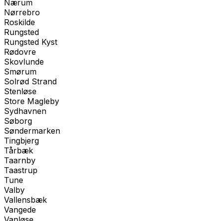
Nærum
Nørrebro
Roskilde
Rungsted
Rungsted Kyst
Rødovre
Skovlunde
Smørum
Solrød Strand
Stenløse
Store Magleby
Sydhavnen
Søborg
Søndermarken
Tingbjerg
Tårbæk
Taarnby
Taastrup
Tune
Valby
Vallensbæk
Vangede
Vanløse