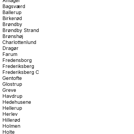
Amager
Bagsværd
Ballerup
Birkerød
Brøndby
Brøndby Strand
Brønshøj
Charlottenlund
Dragør
Farum
Fredensborg
Frederiksberg
Frederiksberg C
Gentofte
Glostrup
Greve
Havdrup
Hedehusene
Hellerup
Herlev
Hillerød
Holmen
Holte