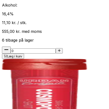
Alkohol:
16,4
%
11,10
kr. / stk.
555,00
kr.
med
moms
6
tilbage på lager
Læg i kurv