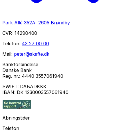
Park Allé 352A, 2605 Brøndby
CVR:
14290400
Telefon:
43 27 00 00
Mail:
peter@skafte.dk
Bankforbindelse
Danske Bank
Reg. nr.:
4440 3557061940
SWIFT:
DABADKKK
IBAN:
DK 1230003557061940
Abningstider
Telefon