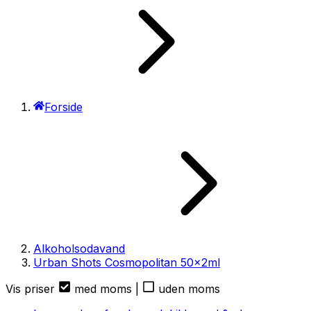
Forside
Alkoholsodavand
Urban Shots Cosmopolitan
50
x
2ml
Vis priser
med moms
|
uden moms