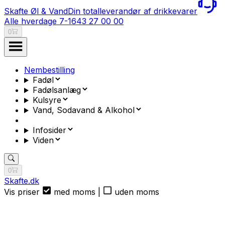
Skafte Øl & Vand
Din totalleverandør af drikkevarer
Alle hverdage 7-16
43 27 00 00
0
Nembestilling
Fadøl
Fadølsanlæg
Kulsyre
Vand, Sodavand & Alkohol
Infosider
Viden
0
Skafte.dk
Vis priser
med moms
|
uden moms