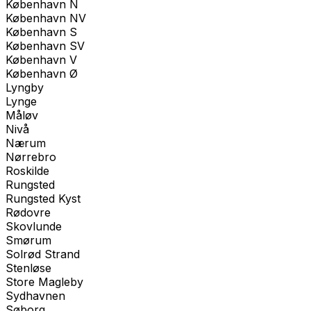
København N
København NV
København S
København SV
København V
København Ø
Lyngby
Lynge
Måløv
Nivå
Nærum
Nørrebro
Roskilde
Rungsted
Rungsted Kyst
Rødovre
Skovlunde
Smørum
Solrød Strand
Stenløse
Store Magleby
Sydhavnen
Søborg