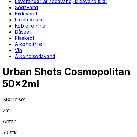
Leverandør af sodavand, kildevand & øl
Sodavand
Kildevand
Læskedrikke
Køb øl online
Dåseøl
Flaskeøl
Alkoholfri øl
Vin
Alkoholsodavand
Urban Shots Cosmopolitan
50
x
2ml
Størrelse:
2ml
Antal:
50
stk.