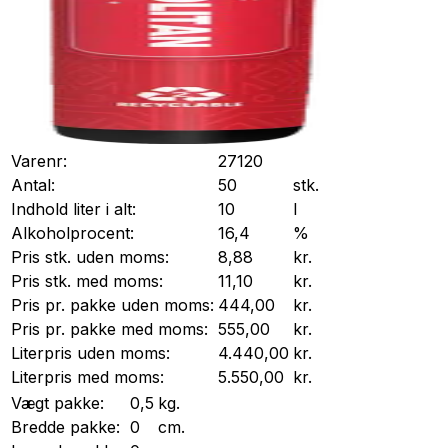
Varenr:
27120
Antal:
50
stk.
Indhold liter i alt:
10
l
Alkoholprocent:
16,4
%
Pris stk. uden moms:
8,88
kr.
Pris stk. med moms:
11,10
kr.
Pris pr.
pakke
uden moms:
444,00
kr.
Pris pr.
pakke
med moms:
555,00
kr.
Literpris uden moms:
4.440,00
kr.
Literpris med moms:
5.550,00
kr.
Vægt
pakke
:
0,5
kg.
Bredde
pakke
:
0
cm.