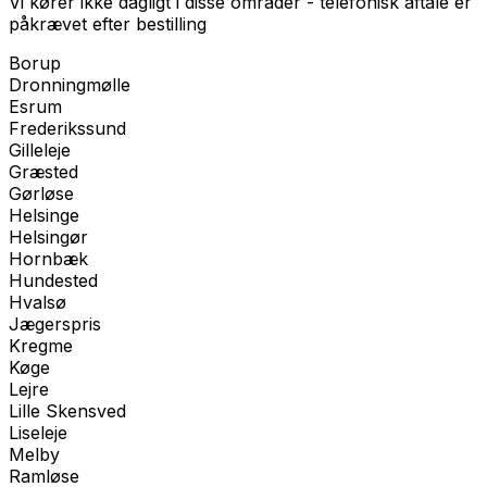
Vi kører ikke dagligt i disse områder - telefonisk aftale er
påkrævet efter bestilling
Borup
Dronningmølle
Esrum
Frederikssund
Gilleleje
Græsted
Gørløse
Helsinge
Helsingør
Hornbæk
Hundested
Hvalsø
Jægerspris
Kregme
Køge
Lejre
Lille Skensved
Liseleje
Melby
Ramløse