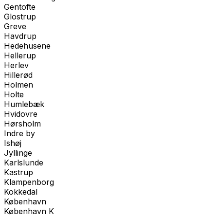
Gentofte
Glostrup
Greve
Havdrup
Hedehusene
Hellerup
Herlev
Hillerød
Holmen
Holte
Humlebæk
Hvidovre
Hørsholm
Indre by
Ishøj
Jyllinge
Karlslunde
Kastrup
Klampenborg
Kokkedal
København
København K