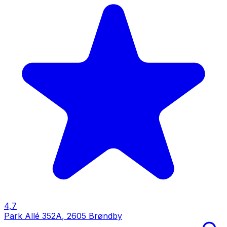
4,7
Park Allé 352A
,
2605 Brøndby